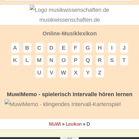
musikwissenschaften.de
Online-Musiklexikon
A
B
C
D
E
F
G
H
I
J
K
L
M
N
O
P
Q
R
S
T
U
V
W
X
Y
Z
MuwiMemo - spielerisch Intervalle hören lernen
MuWi
»
Lexikon
»
D