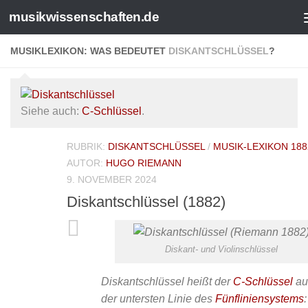
musikwissenschaften.de
MUSIKLEXIKON: WAS BEDEUTET
DISKANTSCHLÜSSEL
?
Siehe auch:
C-Schlüssel
.
RUBRIK:
DISKANTSCHLÜSSEL
/
MUSIK-LEXIKON 188
AUTOR:
HUGO RIEMANN
9. NOVEMBER 2024
Diskantschlüssel (1882)
Diskant- und Violinschlüssel
Diskantschlüssel heißt der
C-Schlüssel
au
der untersten Linie des
Fünfliniensystems
: