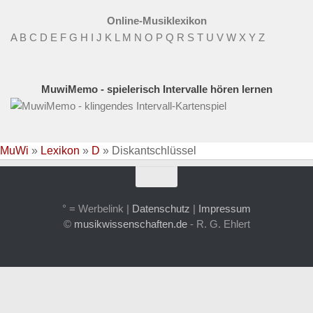
Online-Musiklexikon
A
B
C
D
E
F
G
H
I
J
K
L
M
N
O
P
Q
R
S
T
U
V
W
X
Y
Z
MuwiMemo - spielerisch Intervalle hören lernen
MuWi
»
Lexikon
»
D
»
Diskantschlüssel
° = Werbelink |
Datenschutz
|
Impressum
©
musikwissenschaften.de
- R. G. Ehlert