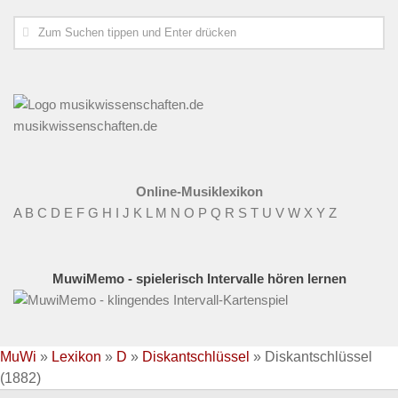
musikwissenschaften.de
Online-Musiklexikon
A
B
C
D
E
F
G
H
I
J
K
L
M
N
O
P
Q
R
S
T
U
V
W
X
Y
Z
MuwiMemo - spielerisch Intervalle hören lernen
MuWi
»
Lexikon
»
D
»
Diskantschlüssel
»
Diskantschlüssel
(1882)