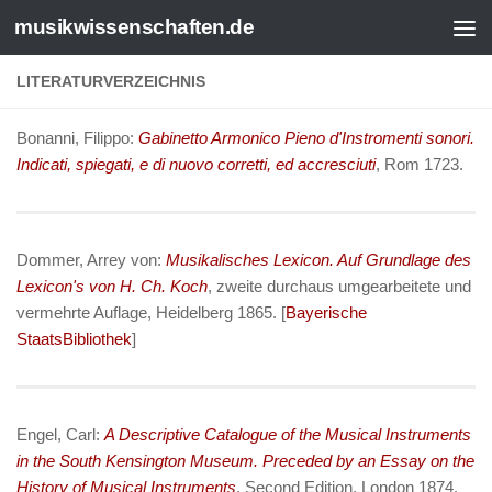
musikwissenschaften.de
LITERATURVERZEICHNIS
Bonanni, Filippo:
Gabinetto Armonico Pieno d'Instromenti sonori.
Indicati, spiegati, e di nuovo corretti, ed accresciuti
, Rom 1723.
Dommer, Arrey von:
Musikalisches Lexicon. Auf Grundlage des
Lexicon's von H. Ch. Koch
, zweite durchaus umgearbeitete und
vermehrte Auflage, Heidelberg 1865. [
Bayerische
StaatsBibliothek
]
Engel, Carl:
A Descriptive Catalogue of the Musical Instruments
in the South Kensington Museum. Preceded by an Essay on the
History of Musical Instruments
, Second Edition, London 1874.