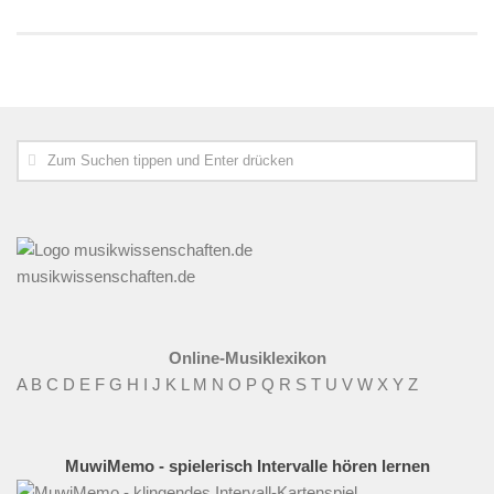
musikwissenschaften.de
Online-Musiklexikon
A
B
C
D
E
F
G
H
I
J
K
L
M
N
O
P
Q
R
S
T
U
V
W
X
Y
Z
MuwiMemo - spielerisch Intervalle hören lernen