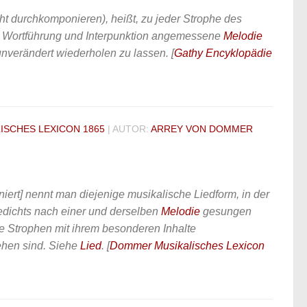
ht durchkomponieren), heißt, zu jeder Strophe des
rer Wortführung und Interpunktion angemessene
Melodie
e unverändert wiederholen zu lassen.
[
Gathy Encyklopädie
ISCHES LEXICON 1865
| AUTOR:
ARREY VON DOMMER
ert] nennt man diejenige musikalische Liedform, in der
edichts nach einer und derselben
Melodie
gesungen
le Strophen mit ihrem besonderen Inhalte
ehen sind. Siehe
Lied
.
[
Dommer Musikalisches Lexicon