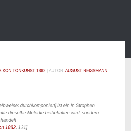
XIKON TONKUNST 1882
| AUTOR:
AUGUST REISSMANN
ibweise: durchkomponiert] ist ein in Strophen
 alle dieselbe Melodie beibehalten wird, sondern
ehandelt
on 1882
, 121]