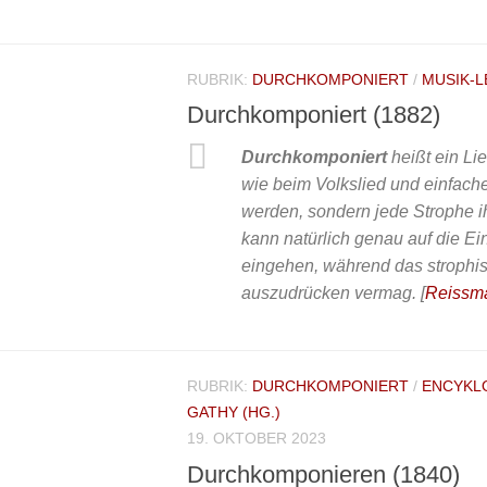
RUBRIK:
DURCHKOMPONIERT
/
MUSIK-L
Durchkomponiert (1882)
Durchkomponiert
heißt ein Li
wie beim Volkslied und einfach
werden, sondern jede Strophe i
kann natürlich genau auf die Ei
eingehen, während das strophi
auszudrücken vermag.
[
Reissm
RUBRIK:
DURCHKOMPONIERT
/
ENCYKLO
GATHY (HG.)
19. OKTOBER 2023
Durchkomponieren (1840)