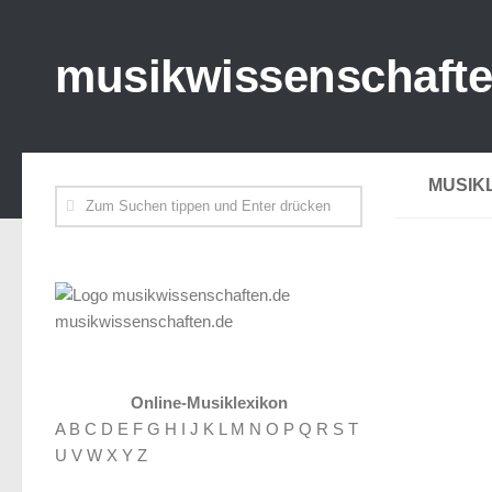
musikwissenschafte
MUSIK
musikwissenschaften.de
Online-Musiklexikon
A
B
C
D
E
F
G
H
I
J
K
L
M
N
O
P
Q
R
S
T
U
V
W
X
Y
Z