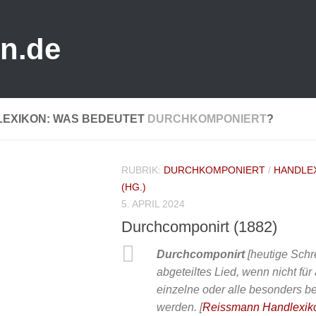
n.de
LEXIKON: WAS BEDEUTET
DURCHKOMPONIERT
?
RUBRIK:
DURCHKOMPONIERT
/
HANDLE
(HG.)
5. APRIL 2024
Durchcomponirt (1882)
Durchcomponirt
[heutige Schre
abgeteiltes Lied, wenn nicht für
einzelne oder alle besonders b
werden.
[
Reissmann Handlexik