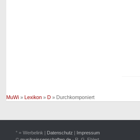
MuWi
»
Lexikon
»
D
»
Durchkomponiert
° = Werbelink |
Datenschutz
|
Impressum
©
musikwissenschaften.de
- R. G. Ehlert