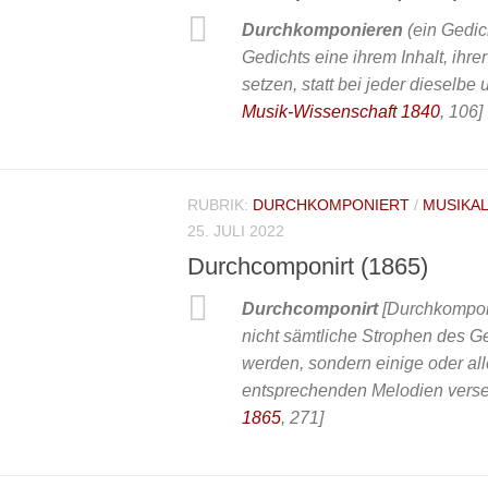
Durchkomponieren
(ein Gedic
Gedichts eine ihrem Inhalt, ih
setzen, statt bei jeder dieselb
Musik-Wissenschaft 1840
, 106]
RUBRIK:
DURCHKOMPONIERT
/
MUSIKAL
25. JULI 2022
Durchcomponirt (1865)
Durchcomponirt
[Durchkomponi
nicht sämtliche Strophen des G
werden, sondern einige oder al
entsprechenden Melodien vers
1865
, 271]