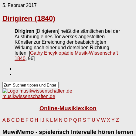
5. Februar 2017
Dirigiren (1840)
Dirigiren
[Dirigieren] heißt die sämtlichen bei der
Ausführung eines Tonwerkes angestellten
Künstler zur Erreichung der beabsichtigten
Wirkung nach einer und derselben Richtung
leiten.
[
Gathy Encyklopädie Musik-Wissenschaft
1840
, 96]
musikwissenschaften.de
Online-Musiklexikon
A
B
C
D
E
F
G
H
I
J
K
L
M
N
O
P
Q
R
S
T
U
V
W
X
Y
Z
MuwiMemo - spielerisch Intervalle hören lernen