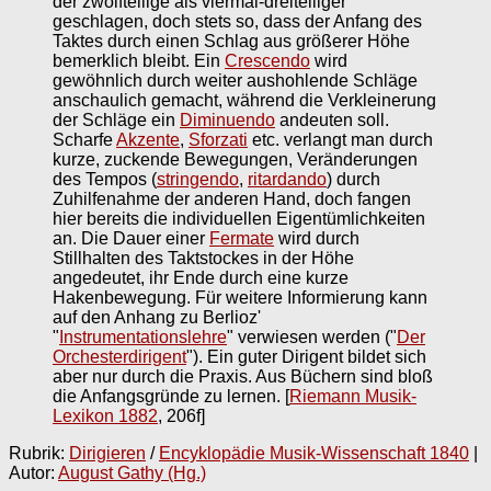
der zwölfteilige als viermal-dreiteiliger
geschlagen, doch stets so, dass der Anfang des
Taktes durch einen Schlag aus größerer Höhe
bemerklich bleibt. Ein
Crescendo
wird
gewöhnlich durch weiter aushohlende Schläge
anschaulich gemacht, während die Verkleinerung
der Schläge ein
Diminuendo
andeuten soll.
Scharfe
Akzente
,
Sforzati
etc. verlangt man durch
kurze, zuckende Bewegungen, Veränderungen
des Tempos (
stringendo
,
ritardando
) durch
Zuhilfenahme der anderen Hand, doch fangen
hier bereits die individuellen Eigentümlichkeiten
an. Die Dauer einer
Fermate
wird durch
Stillhalten des Taktstockes in der Höhe
angedeutet, ihr Ende durch eine kurze
Hakenbewegung. Für weitere Informierung kann
auf den Anhang zu Berlioz'
"
Instrumentationslehre
" verwiesen werden ("
Der
Orchesterdirigent
"). Ein guter Dirigent bildet sich
aber nur durch die Praxis. Aus Büchern sind bloß
die Anfangsgründe zu lernen.
[
Riemann Musik-
Lexikon 1882
, 206f]
Rubrik:
Dirigieren
/
Encyklopädie Musik-Wissenschaft 1840
|
Autor:
August Gathy (Hg.)