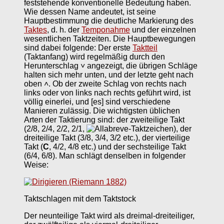
feststehende konventionelle Bedeutung haben.
Wie dessen Name andeutet, ist seine
Hauptbestimmung die deutliche Markierung des
Taktes
, d. h. der
Temponahme
und der einzelnen
wesentlichen Taktzeiten. Die Hauptbewegungen
sind dabei folgende: Der erste
Taktteil
(Taktanfang) wird regelmäßig durch den
Herunterschlag ˅ angezeigt, die übrigen Schläge
halten sich mehr unten, und der letzte geht nach
oben ˄. Ob der zweite Schlag von rechts nach
links oder von links nach rechts geführt wird, ist
völlig einerlei, und [es] sind verschiedene
Manieren zulässig. Die wichtigsten üblichen
Arten der Taktierung sind: der zweiteilige Takt
(2/8, 2/4, 2/2, 2/1,
), der
dreiteilige Takt (3/8, 3/4, 3/2 etc.), der vierteilige
Takt (
C
, 4/2, 4/8 etc.) und der sechsteilige Takt
(6/4, 6/8). Man schlägt denselben in folgender
Weise:
Taktschlagen mit dem Taktstock
Der neunteilige Takt wird als dreimal-dreiteiliger,