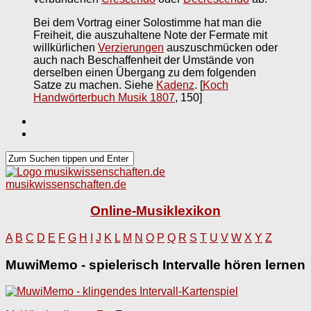
Bei dem Vortrag einer Solostimme hat man die
Freiheit, die auszuhaltene Note der Fermate mit
willkürlichen
Verzierungen
auszuschmücken oder
auch nach Beschaffenheit der Umstände von
derselben einen Übergang zu dem folgenden
Satze zu machen. Siehe
Kadenz
.
[
Koch
Handwörterbuch Musik 1807
, 150]
musikwissenschaften.de
Online-Musiklexikon
A
B
C
D
E
F
G
H
I
J
K
L
M
N
O
P
Q
R
S
T
U
V
W
X
Y
Z
MuwiMemo - spielerisch Intervalle hören lernen