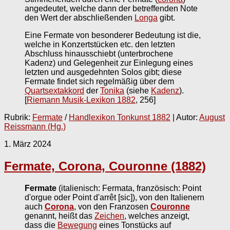
angedeutet, welche dann der betreffenden Note
den Wert der abschließenden
Longa
gibt.
Eine Fermate von besonderer Bedeutung ist die,
welche in Konzertstücken etc. den letzten
Abschluss hinausschiebt (unterbrochene
Kadenz) und Gelegenheit zur Einlegung eines
letzten und ausgedehnten Solos gibt; diese
Fermate findet sich regelmäßig über dem
Quartsextakkord
der
Tonika
(siehe
Kadenz
).
[
Riemann Musik-Lexikon 1882
, 256]
Rubrik:
Fermate
/
Handlexikon Tonkunst 1882
| Autor:
August
Reissmann (Hg.)
1. März 2024
Fermate, Corona, Couronne (1882)
Fermate
(italienisch: Fermata, französisch: Point
d'orgue oder Point d'arrêt [sic]), von den Italienern
auch
Corona
, von den Franzosen
Couronne
genannt, heißt das
Zeichen
, welches anzeigt,
dass die
Bewegung
eines Tonstücks auf