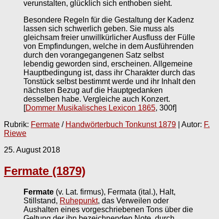
verunstalten, glücklich sich enthoben sieht.
Besondere Regeln für die Gestaltung der Kadenz
lassen sich schwerlich geben. Sie muss als
gleichsam freier unwillkürlicher Ausfluss der Fülle
von Empfindungen, welche in dem Ausführenden
durch den vorangegangenen Satz selbst
lebendig geworden sind, erscheinen. Allgemeine
Hauptbedingung ist, dass ihr Charakter durch das
Tonstück selbst bestimmt werde und ihr Inhalt den
nächsten Bezug auf die Hauptgedanken
desselben habe. Vergleiche auch Konzert.
[
Dommer Musikalisches Lexicon 1865
, 300f]
Rubrik:
Fermate
/
Handwörterbuch Tonkunst 1879
| Autor:
F.
Riewe
25. August 2018
Fermate (1879)
Fermate
(v. Lat. firmus), Fermata (ital.), Halt,
Stillstand,
Ruhepunkt
, das Verweilen oder
Aushalten eines vorgeschriebenen Tons über die
Geltung der ihn bezeichnenden Note, durch