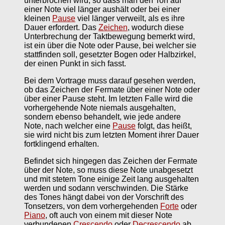
unterbrochen wird, so dass man den Ton auf
einer Note viel länger aushält oder bei einer
kleinen
Pause
viel länger verweilt, als es ihre
Dauer erfordert. Das
Zeichen
, wodurch diese
Unterbrechung der Taktbewegung bemerkt wird,
ist ein über die Note oder Pause, bei welcher sie
stattfinden soll, gesetzter Bogen oder Halbzirkel,
der einen Punkt in sich fasst.
Bei dem Vortrage muss darauf gesehen werden,
ob das Zeichen der Fermate über einer Note oder
über einer Pause steht. Im letzten Falle wird die
vorhergehende Note niemals ausgehalten,
sondern ebenso behandelt, wie jede andere
Note, nach welcher eine
Pause
folgt, das heißt,
sie wird nicht bis zum letzten Moment ihrer Dauer
fortklingend erhalten.
Befindet sich hingegen das Zeichen der Fermate
über der Note, so muss diese Note unabgesetzt
und mit stetem Tone einige Zeit lang ausgehalten
werden und sodann verschwinden. Die Stärke
des Tones hängt dabei von der Vorschrift des
Tonsetzers, von dem vorhergehenden
Forte
oder
Piano
, oft auch von einem mit dieser Note
verbundenen
Crescendo
oder
Decrescendo
ab.