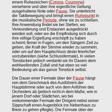
einem Ruhezeichen (
Corona
,
Couronne
)
versehene und über ihre eigentliche Geltung
ausgehaltene Note oder
Pause
. Sie unterbricht
die Taktbewegung und bringt einen
Ruhepunkt
in
die musikalische
Periode
, ohne sie zu schließen.
Ihre Anwendung findet sie bei Stellen, wo
Verwunderung und Erstaunen ausgedrückt
werden soll, oder wo die Empfindung sich durch
ihre völlige Ergießung erschöpft zu haben
scheint; ferner in Fugen, um den Sängern Zeit zu
geben, die Kraft der Stimme wieder zu sammeln,
oder um auf den Hauptschluss desto feierlicher
vorzubereiten (siehe Schlussfermate). In vielen
Tonstücken jedoch verdankt sie ihr Dasein dem
wohlwollenden Zufall und hat eben so viel
Bedeutung als das ganze Tonstück selbst.
Die Dauer einer Fermate über der
Pause
hängt
von dem Geschmack des Ausführers der
Hauptstimme oder auch von dem Anführer des
Orchesters ab (jedoch nicht in dem Maße, wie in
jenem Dorf oder Städtchen, wo bei
vorkommender Fermate der Dirigent nebst seiner
Sippschaft einen Augenblick ins Nebenhaus zu
Biere zu gehen pflegte). Die Fermate über der