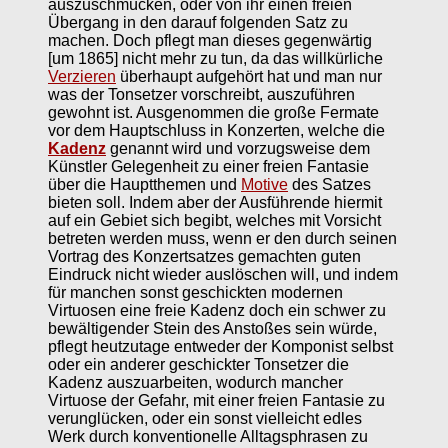
auszuschmücken, oder von ihr einen freien
Übergang in den darauf folgenden Satz zu
machen. Doch pflegt man dieses gegenwärtig
[um 1865] nicht mehr zu tun, da das willkürliche
Verzieren
überhaupt aufgehört hat und man nur
was der Tonsetzer vorschreibt, auszuführen
gewohnt ist. Ausgenommen die große Fermate
vor dem Hauptschluss in Konzerten, welche die
Kadenz
genannt wird und vorzugsweise dem
Künstler Gelegenheit zu einer freien Fantasie
über die Hauptthemen und
Motive
des Satzes
bieten soll. Indem aber der Ausführende hiermit
auf ein Gebiet sich begibt, welches mit Vorsicht
betreten werden muss, wenn er den durch seinen
Vortrag des Konzertsatzes gemachten guten
Eindruck nicht wieder auslöschen will, und indem
für manchen sonst geschickten modernen
Virtuosen eine freie Kadenz doch ein schwer zu
bewältigender Stein des Anstoßes sein würde,
pflegt heutzutage entweder der Komponist selbst
oder ein anderer geschickter Tonsetzer die
Kadenz auszuarbeiten, wodurch mancher
Virtuose der Gefahr, mit einer freien Fantasie zu
verunglücken, oder ein sonst vielleicht edles
Werk durch konventionelle Alltagsphrasen zu