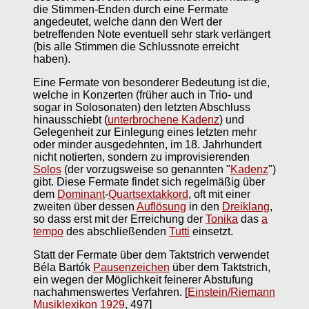
die Stimmen-Enden durch eine Fermate
angedeutet, welche dann den Wert der
betreffenden Note eventuell sehr stark verlängert
(bis alle Stimmen die Schlussnote erreicht
haben).
Eine Fermate von besonderer Bedeutung ist die,
welche in Konzerten (früher auch in Trio- und
sogar in Solosonaten) den letzten Abschluss
hinausschiebt (
unterbrochene Kadenz
) und
Gelegenheit zur Einlegung eines letzten mehr
oder minder ausgedehnten, im 18. Jahrhundert
nicht notierten, sondern zu improvisierenden
Solos
(der vorzugsweise so genannten "
Kadenz
")
gibt. Diese Fermate findet sich regelmäßig über
dem
Dominant
-
Quartsextakkord
, oft mit einer
zweiten über dessen
Auflösung
in den
Dreiklang
,
so dass erst mit der Erreichung der
Tonika
das
a
tempo
des abschließenden
Tutti
einsetzt.
Statt der Fermate über dem Taktstrich verwendet
Béla Bartók
Pausenzeichen
über dem Taktstrich,
ein wegen der Möglichkeit feinerer Abstufung
nachahmenswertes Verfahren.
[
Einstein/Riemann
Musiklexikon 1929
, 497]