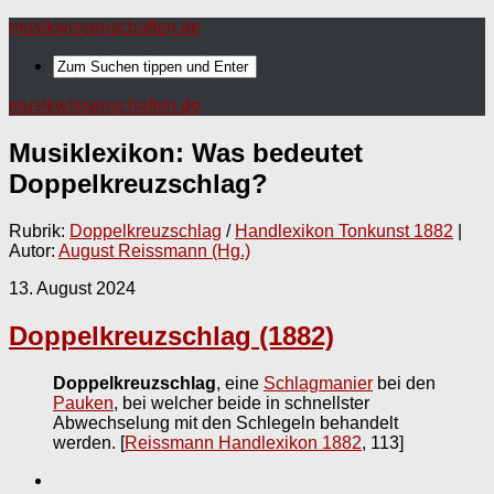
musikwissenschaften.de
musikwissenschaften.de
Musiklexikon: Was bedeutet
Doppelkreuzschlag
?
Rubrik:
Doppelkreuzschlag
/
Handlexikon Tonkunst 1882
|
Autor:
August Reissmann (Hg.)
13. August 2024
Doppelkreuzschlag (1882)
Doppelkreuzschlag
, eine
Schlagmanier
bei den
Pauken
, bei welcher beide in schnellster
Abwechselung mit den Schlegeln behandelt
werden.
[
Reissmann Handlexikon 1882
, 113]