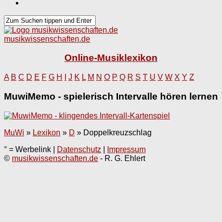
musikwissenschaften.de
Online-Musiklexikon
A
B
C
D
E
F
G
H
I
J
K
L
M
N
O
P
Q
R
S
T
U
V
W
X
Y
Z
MuwiMemo - spielerisch Intervalle hören lernen
MuWi
»
Lexikon
»
D
»
Doppelkreuzschlag
° = Werbelink |
Datenschutz
|
Impressum
©
musikwissenschaften.de
- R. G. Ehlert