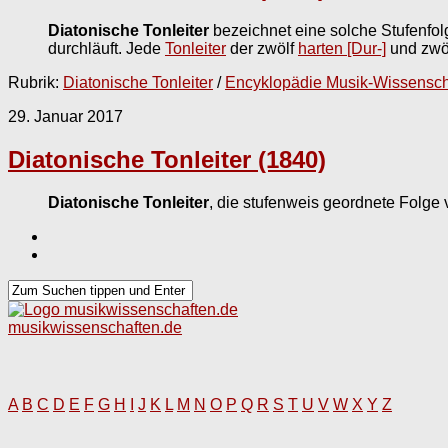
Diatonische Tonleiter
bezeichnet eine solche Stufenfolg
durchläuft. Jede
Tonleiter
der zwölf
harten [Dur-]
und zwö
Rubrik:
Diatonische Tonleiter
/
Encyklopädie Musik-Wissensch
29. Januar 2017
Diatonische Tonleiter (1840)
Diatonische Tonleiter
, die stufenweis geordnete Folge
musikwissenschaften.de
A
B
C
D
E
F
G
H
I
J
K
L
M
N
O
P
Q
R
S
T
U
V
W
X
Y
Z