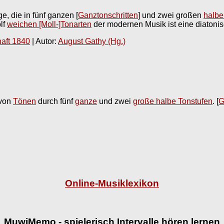
e, die in fünf ganzen [
Ganztonschritten
] und zwei großen
halb
lf
weichen [Moll-]Tonarten
der modernen Musik ist eine diatonis
aft 1840
| Autor:
August Gathy (Hg.)
 von
Tönen
durch fünf
ganze
und zwei
große halbe Tonstufen
.
[
G
Online-Musiklexikon
MuwiMemo - spielerisch Intervalle hören lernen