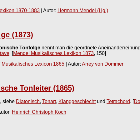
Lexikon 1870-1883
| Autor:
Hermann Mendel (Hg.)
lge (1873)
tonische Tonfolge
nennt man die geordnete Aneinanderreihung
tave
.
[
Mendel Musikalisches Lexikon 1873
, 150]
/
Musikalisches Lexicon 1865
| Autor:
Arrey von Dommer
sche Tonleiter (1865)
, siehe
Diatonisch
,
Tonart
,
Klanggeschlecht
und
Tetrachord
.
[
Do
Autor:
Heinrich Christoph Koch