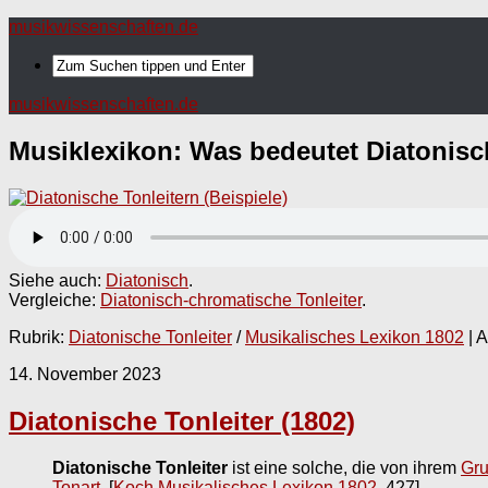
musikwissenschaften.de
musikwissenschaften.de
Musiklexikon: Was bedeutet
Diatonisc
Siehe auch:
Diatonisch
.
Vergleiche:
Diatonisch-chromatische Tonleiter
.
Rubrik:
Diatonische Tonleiter
/
Musikalisches Lexikon 1802
| A
14. November 2023
Diatonische Tonleiter (1802)
Diatonische Tonleiter
ist eine solche, die von ihrem
Gru
Tonart
.
[
Koch Musikalisches Lexikon 1802
, 427]