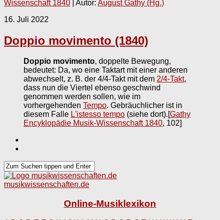
Wissenschaft 1840
| Autor:
August Gathy (Hg.)
16. Juli 2022
Doppio movimento (1840)
Doppio movimento
, doppelte Bewegung,
bedeutet: Da, wo eine Taktart mit einer anderen
abwechselt, z. B. der 4/4-Takt mit dem
2/4-Takt
,
dass nun die Viertel ebenso geschwind
genommen werden sollen, wie im
vorhergehenden
Tempo
. Gebräuchlicher ist in
diesem Falle
L'istesso tempo
(siehe dort).
[
Gathy
Encyklopädie Musik-Wissenschaft 1840
, 102]
musikwissenschaften.de
Online-Musiklexikon