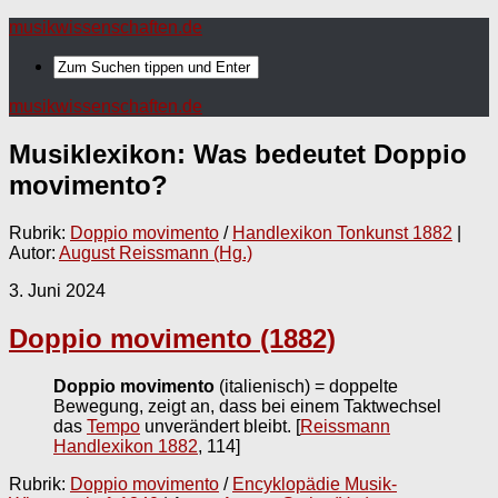
musikwissenschaften.de
musikwissenschaften.de
Musiklexikon: Was bedeutet
Doppio
movimento
?
Rubrik:
Doppio movimento
/
Handlexikon Tonkunst 1882
|
Autor:
August Reissmann (Hg.)
3. Juni 2024
Doppio movimento (1882)
Doppio movimento
(italienisch) = doppelte
Bewegung, zeigt an, dass bei einem Taktwechsel
das
Tempo
unverändert bleibt.
[
Reissmann
Handlexikon 1882
, 114]
Rubrik:
Doppio movimento
/
Encyklopädie Musik-