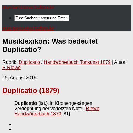
musikwissenschaften.de
musikwissenschaften.de
Musiklexikon: Was bedeutet
Duplicatio
?
Rubrik:
Duplicatio
/
Handwörterbuch Tonkunst 1879
| Autor:
F. Riewe
19. August 2018
Duplicatio (1879)
Duplicatio
(lat.), in Kirchengesängen
Verdopplung der vorletzten Note.
[
Riewe
Handwörterbuch 1879
, 81]