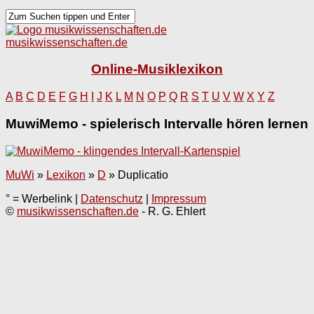
musikwissenschaften.de
Online-Musiklexikon
A
B
C
D
E
F
G
H
I
J
K
L
M
N
O
P
Q
R
S
T
U
V
W
X
Y
Z
MuwiMemo - spielerisch Intervalle hören lernen
MuWi
»
Lexikon
»
D
»
Duplicatio
° = Werbelink |
Datenschutz
|
Impressum
©
musikwissenschaften.de
- R. G. Ehlert