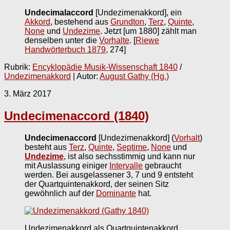
Undecimalaccord
[Undezimenakkord], ein
Akkord
, bestehend aus
Grundton
,
Terz
,
Quinte
,
None
und
Undezime
. Jetzt [um 1880] zählt man
denselben unter die
Vorhalte
.
[
Riewe
Handwörterbuch 1879
, 274]
Rubrik:
Encyklopädie Musik-Wissenschaft 1840
/
Undezimenakkord
| Autor:
August Gathy (Hg.)
3. März 2017
Undecimenaccord (1840)
Undecimenaccord
[Undezimenakkord] (
Vorhalt
)
besteht aus
Terz
,
Quinte
,
Septime
,
None
und
Undezime
, ist also sechsstimmig und kann nur
mit Auslassung einiger
Intervalle
gebraucht
werden. Bei ausgelassener 3, 7 und 9 entsteht
der Quartquintenakkord, der seinen Sitz
gewöhnlich auf der
Dominante
hat.
Undezimenakkord als Quartquintenakkord