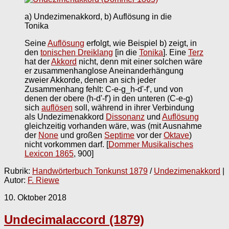
a) Undezimenakkord, b) Auflösung in die
Tonika
Seine
Auflösung
erfolgt, wie Beispiel b) zeigt, in
den
tonischen Dreiklang
[in die
Tonika
]. Eine
Terz
hat der
Akkord
nicht, denn mit einer solchen wäre
er zusammenhanglose Aneinanderhängung
zweier Akkorde, denen an sich jeder
Zusammenhang fehlt: C-e-g_h-d'-f', und von
denen der obere (h-d'-f') in den unteren (C-e-g)
sich
auflösen
soll, während in ihrer Verbindung
als Undezimenakkord
Dissonanz
und
Auflösung
gleichzeitig vorhanden wäre, was (mit Ausnahme
der
None
und großen
Septime
vor der
Oktave
)
nicht vorkommen darf.
[
Dommer Musikalisches
Lexicon 1865
, 900]
Rubrik:
Handwörterbuch Tonkunst 1879
/
Undezimenakkord
|
Autor:
F. Riewe
10. Oktober 2018
Undecimalaccord (1879)