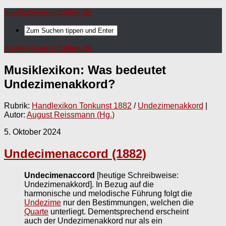
musikwissenschaften.de
musikwissenschaften.de
Musiklexikon: Was bedeutet
Undezimenakkord
?
Rubrik:
Handlexikon Tonkunst 1882
/
Undezimenakkord
|
Autor:
August Reissmann (Hg.)
5. Oktober 2024
Undecimenaccord (1882)
Undecimenaccord
[heutige Schreibweise:
Undezimenakkord]. In Bezug auf die
harmonische und melodische Führung folgt die
Undezime
nur den Bestimmungen, welchen die
Quarte
unterliegt. Dementsprechend erscheint
auch der Undezimenakkord nur als ein