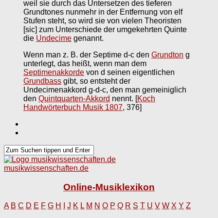
weil sie durch das Untersetzen des tieferen
Grundtones nunmehr in der Entfernung von elf
Stufen steht, so wird sie von vielen Theoristen
[sic] zum Unterschiede der umgekehrten Quinte
die
Undecime
genannt.
Wenn man z. B. der Septime d-c den
Grundton
g
unterlegt, das heißt, wenn man dem
Septimenakkorde
von d seinen eigentlichen
Grundbass
gibt, so entsteht der
Undecimenakkord g-d-c, den man gemeiniglich
den
Quintquarten-Akkord
nennt.
[
Koch
Handwörterbuch Musik 1807
, 376]
musikwissenschaften.de
Online-Musiklexikon
A
B
C
D
E
F
G
H
I
J
K
L
M
N
O
P
Q
R
S
T
U
V
W
X
Y
Z