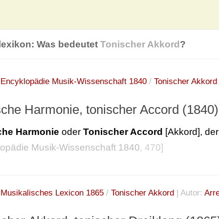
lexikon: Was bedeutet
Tonischer Akkord
?
:
Encyklopädie Musik-Wissenschaft 1840
/
Tonischer Akkord
sche Harmonie, tonischer Accord (1840)
che Harmonie
oder
Tonischer Accord
[Akkord], de
opädie Musik-Wissenschaft 1840
, 470]
:
Musikalisches Lexicon 1865
/
Tonischer Akkord
| Autor:
Arr