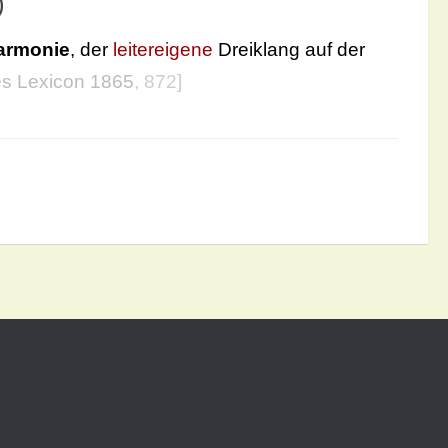
)
armonie
, der
leitereigene
Dreiklang auf der
s Lexicon 1865
, 872]