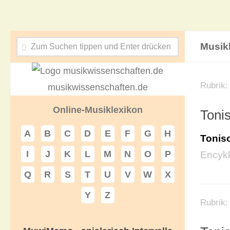
Musik
Rubrik
musikwissenschaften.de
Online-Musiklexikon
Toni
A
B
C
D
E
F
G
H
Tonis
I
J
K
L
M
N
O
P
Encykl
Q
R
S
T
U
V
W
X
Y
Z
Rubrik