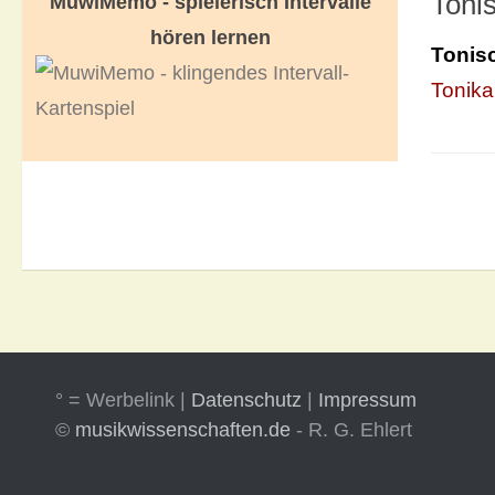
Toni
MuwiMemo - spielerisch Intervalle
hören lernen
Tonis
Tonika
° = Werbelink |
Datenschutz
|
Impressum
©
musikwissenschaften.de
- R. G. Ehlert