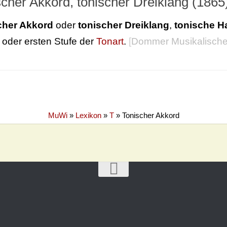
scher Akkord, tonischer Dreiklang (1865
cher Akkord
oder
tonischer Dreiklang
,
tonische H
oder ersten Stufe der
Tonart
.
[
Dommer Musikalische
MuWi
»
Lexikon
»
T
»
Tonischer Akkord