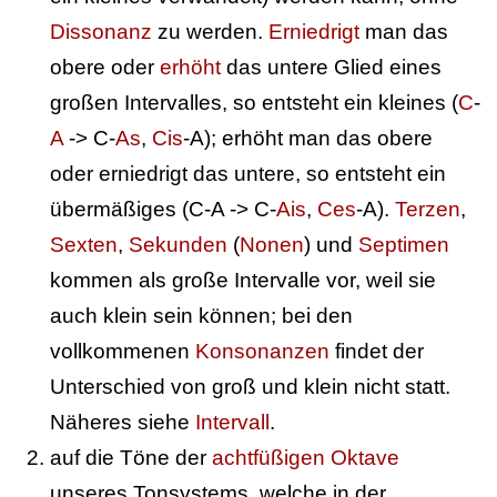
Dissonanz
zu werden.
Erniedrigt
man das
obere oder
erhöht
das untere Glied eines
großen Intervalles, so entsteht ein kleines (
C
-
A
-> C-
As
,
Cis
-A); erhöht man das obere
oder erniedrigt das untere, so entsteht ein
übermäßiges (C-A -> C-
Ais
,
Ces
-A).
Terzen
,
Sexten
,
Sekunden
(
Nonen
) und
Septimen
kommen als große Intervalle vor, weil sie
auch klein sein können; bei den
vollkommenen
Konsonanzen
findet der
Unterschied von groß und klein nicht statt.
Näheres siehe
Intervall
.
auf die Töne der
achtfüßigen Oktave
unseres Tonsystems, welche in der