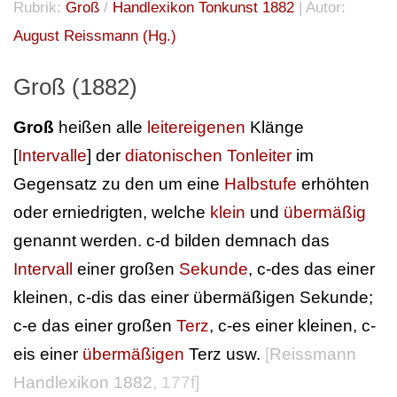
Rubrik:
Groß
/
Handlexikon Tonkunst 1882
| Autor:
August Reissmann (Hg.)
Groß (1882)
Groß
heißen alle
leitereigenen
Klänge
[
Intervalle
] der
diatonischen Tonleiter
im
Gegensatz zu den um eine
Halbstufe
erhöhten
oder erniedrigten, welche
klein
und
übermäßig
genannt werden. c-d bilden demnach das
Intervall
einer großen
Sekunde
, c-des das einer
kleinen, c-dis das einer übermäßigen Sekunde;
c-e das einer großen
Terz
, c-es einer kleinen, c-
eis einer
übermäßigen
Terz usw.
[
Reissmann
Handlexikon 1882
, 177f]