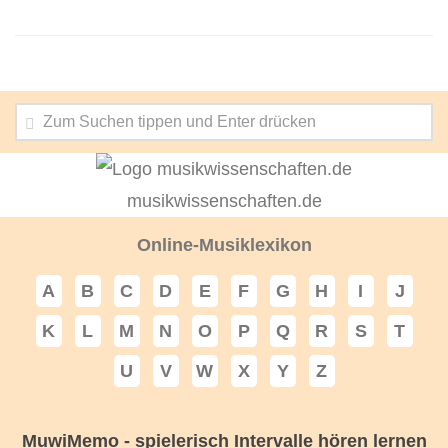
musikwissenschaften.de
Online-Musiklexikon
A
B
C
D
E
F
G
H
I
J
K
L
M
N
O
P
Q
R
S
T
U
V
W
X
Y
Z
MuwiMemo - spielerisch Intervalle hören lernen