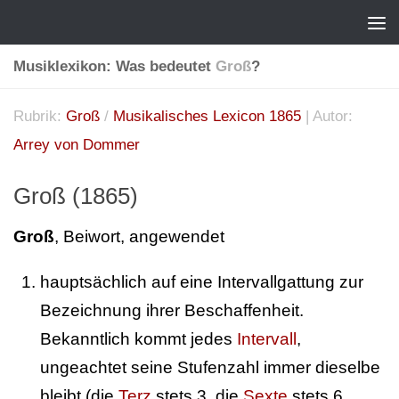
Musiklexikon: Was bedeutet
Groß
?
Rubrik:
Groß
/
Musikalisches Lexicon 1865
| Autor:
Arrey von Dommer
Groß (1865)
Groß
, Beiwort, angewendet
hauptsächlich auf eine Intervallgattung zur
Bezeichnung ihrer Beschaffenheit.
Bekanntlich kommt jedes
Intervall
,
ungeachtet seine Stufenzahl immer dieselbe
bleibt (die
Terz
stets 3, die
Sexte
stets 6