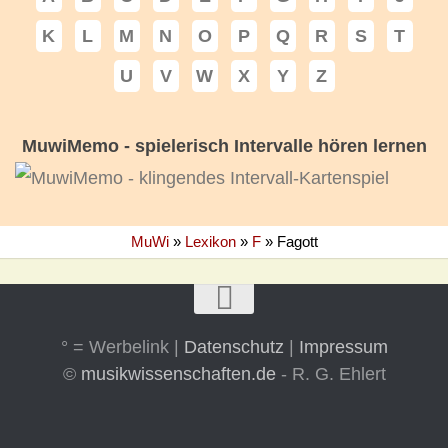
K
L
M
N
O
P
Q
R
S
T
U
V
W
X
Y
Z
MuwiMemo - spielerisch Intervalle hören lernen
MuWi
»
Lexikon
»
F
»
Fagott
° = Werbelink |
Datenschutz
|
Impressum
©
musikwissenschaften.de
- R. G. Ehlert