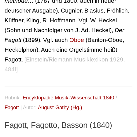
méthode…
(1787 und 1800, auch in neuer
deutscher Ausgabe), Cugnier, Blasius, Fröhlich,
Küffner, Kling, R. Hoffmann. Vgl. W. Heckel
(Sohn und Nachfolger von J. Ad. Heckel),
Der
Fagott
(1899). Vgl. auch
Oboe
(Bariton-Oboe,
Heckelphon). Auch eine Orgelstimme heißt
Fagott.
[
Einstein/Riemann Musiklexikon 1929
,
484f]
Rubrik:
Encyklopädie Musik-Wissenschaft 1840
/
Fagott
| Autor:
August Gathy (Hg.)
Fagott, Fagotto, Basson (1840)