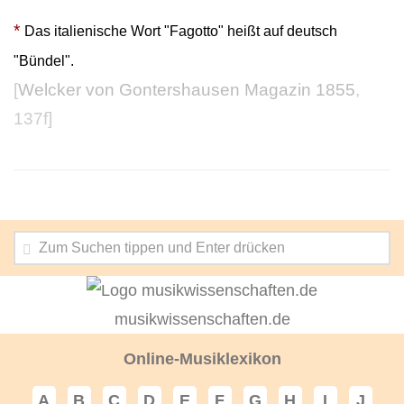
*
Das italienische Wort "Fagotto" heißt auf deutsch
"Bündel".
[
Welcker von Gontershausen Magazin 1855
,
137f]
musikwissenschaften.de
Online-Musiklexikon
A
B
C
D
E
F
G
H
I
J