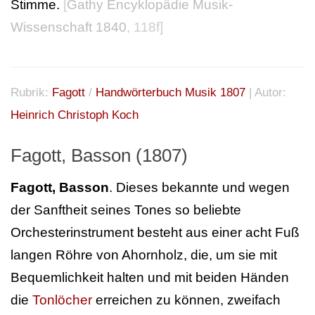
Stimme.
[
Gathy Encyklopädie Musik-
Wissenschaft 1840
, 118f]
Rubrik:
Fagott
/
Handwörterbuch Musik 1807
| Autor:
Heinrich Christoph Koch
Fagott, Basson (1807)
Fagott, Basson
. Dieses bekannte und wegen
der Sanftheit seines Tones so beliebte
Orchesterinstrument besteht aus einer acht Fuß
langen Röhre von Ahornholz, die, um sie mit
Bequemlichkeit halten und mit beiden Händen
die
Tonlöcher
erreichen zu können, zweifach