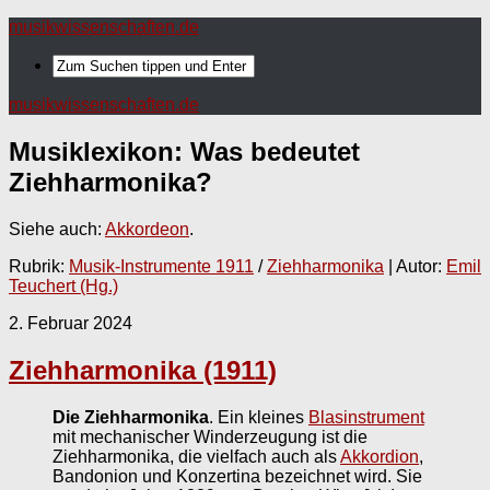
musikwissenschaften.de
musikwissenschaften.de
Musiklexikon: Was bedeutet
Ziehharmonika
?
Siehe auch:
Akkordeon
.
Rubrik:
Musik-Instrumente 1911
/
Ziehharmonika
| Autor:
Emil
Teuchert (Hg.)
2. Februar 2024
Ziehharmonika (1911)
Die Ziehharmonika
. Ein kleines
Blasinstrument
mit mechanischer Winderzeugung ist die
Ziehharmonika, die vielfach auch als
Akkordion
,
Bandonion und Konzertina bezeichnet wird. Sie