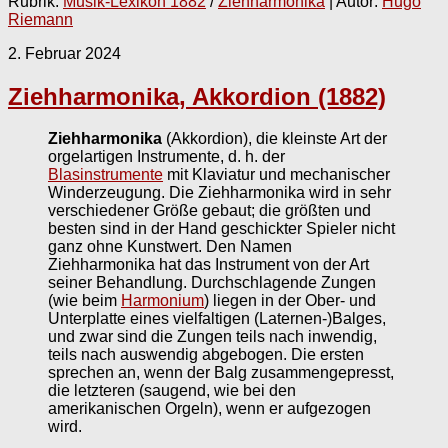
Rubrik:
Musik-Lexikon 1882
/
Ziehharmonika
| Autor:
Hugo
Riemann
2. Februar 2024
Ziehharmonika, Akkordion (1882)
Ziehharmonika
(Akkordion), die kleinste Art der
orgelartigen Instrumente, d. h. der
Blasinstrumente
mit Klaviatur und mechanischer
Winderzeugung. Die Ziehharmonika wird in sehr
verschiedener Größe gebaut; die größten und
besten sind in der Hand geschickter Spieler nicht
ganz ohne Kunstwert. Den Namen
Ziehharmonika hat das Instrument von der Art
seiner Behandlung. Durchschlagende Zungen
(wie beim
Harmonium
) liegen in der Ober- und
Unterplatte eines vielfaltigen (Laternen-)Balges,
und zwar sind die Zungen teils nach inwendig,
teils nach auswendig abgebogen. Die ersten
sprechen an, wenn der Balg zusammengepresst,
die letzteren (saugend, wie bei den
amerikanischen Orgeln), wenn er aufgezogen
wird.