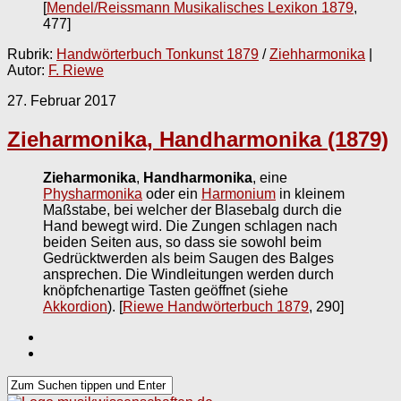
[
Mendel/Reissmann Musikalisches Lexikon 1879
,
477]
Rubrik:
Handwörterbuch Tonkunst 1879
/
Ziehharmonika
|
Autor:
F. Riewe
27. Februar 2017
Zieharmonika, Handharmonika (1879)
Zieharmonika
,
Handharmonika
, eine
Physharmonika
oder ein
Harmonium
in kleinem
Maßstabe, bei welcher der Blasebalg durch die
Hand bewegt wird. Die Zungen schlagen nach
beiden Seiten aus, so dass sie sowohl beim
Gedrücktwerden als beim Saugen des Balges
ansprechen. Die Windleitungen werden durch
knöpfchenartige Tasten geöffnet (siehe
Akkordion
).
[
Riewe Handwörterbuch 1879
, 290]