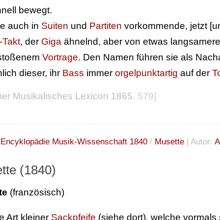
nell bewegt.
e auch in
Suiten
und
Partiten
vorkommende, jetzt [um
-Takt
, der
Giga
ähnelnd, aber von etwas langsamer
stoßenem
Vortrage
. Den Namen führen sie als Na
lich dieser, ihr
Bass
immer
orgelpunktartig
auf der
T
r Musikalisches Lexicon 1865
, 579]
:
Encyklopädie Musik-Wissenschaft 1840
/
Musette
| Autor:
A
tte (1840)
te
(französisch)
e Art kleiner
Sackpfeife
(siehe dort), welche vormals 