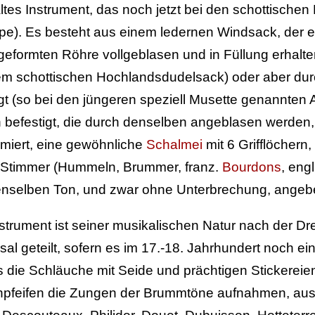
altes Instrument, das noch jetzt bei den schottischen 
pe). Es besteht aus einem ledernen Windsack, der en
 geformten Röhre vollgeblasen und in Füllung erhalten
m schottischen Hochlandsdudelsack) oder aber durch
gt (so bei den jüngeren speziell Musette genannten
n befestigt, die durch denselben angeblasen werden,
miert, eine gewöhnliche
Schalmei
mit 6 Grifflöchern
 Stimmer (Hummeln, Brummer, franz.
Bourdons
, eng
nselben Ton, und zwar ohne Unterbrechung, angeb
strument ist seiner musikalischen Natur nach der Dre
sal geteilt, sofern es im 17.-18. Jahrhundert noch
 die Schläuche mit Seide und prächtigen Stickereien,
pfeifen die Zungen der Brummtöne aufnahmen, aus El