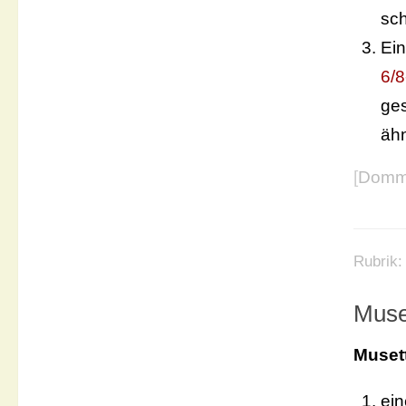
sch
Ein
6/8
ge
ähn
[
Domme
Rubrik
Muse
Muset
ein