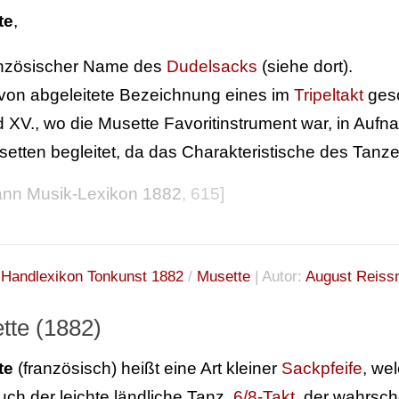
te
,
anzösischer Name des
Dudelsacks
(siehe dort).
von abgeleitete Bezeichnung eines im
Tripeltakt
gesc
 XV., wo die Musette Favoritinstrument war, in Auf
etten begleitet, da das Charakteristische des Tanzes
nn Musik-Lexikon 1882
, 615]
:
Handlexikon Tonkunst 1882
/
Musette
| Autor:
August Reiss
tte (1882)
te
(französisch) heißt eine Art kleiner
Sackpfeife
, we
uch der leichte ländliche Tanz,
6/8-Takt
, der wahrsch