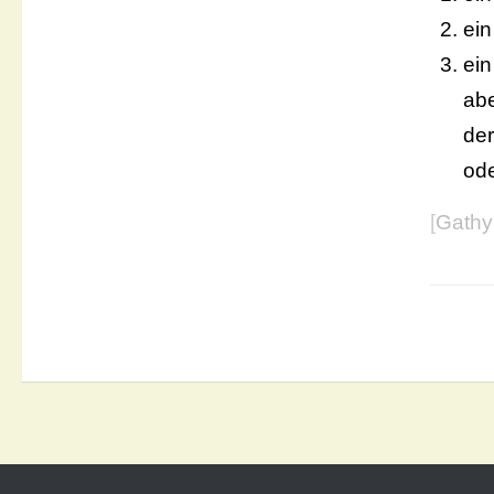
ein
ein
ab
de
od
[
Gathy