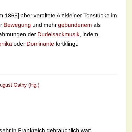
 1865] aber veraltete Art kleiner Tonstücke im
er
Bewegung
und mehr
gebundenem
als
chahmungen der
Dudelsackmusik
, indem,
onika
oder
Dominante
fortklingt.
ugust Gathy (Hg.)
sehr in Frankreich gebräuchlich war;