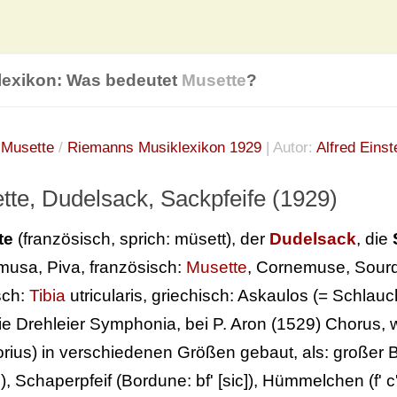
lexikon: Was bedeutet
Musette
?
:
Musette
/
Riemanns Musiklexikon 1929
| Autor:
Alfred Einst
tte, Dudelsack, Sackpfeife (1929)
te
(französisch, sprich: müsett), der
Dudelsack
, die
usa, Piva, französisch:
Musette
, Cornemuse, Sourd
sch:
Tibia
utricularis, griechisch: Askaulos (= Schlauch
ie Drehleier Symphonia, bei P. Aron (1529) Chorus, 
orius) in verschiedenen Größen gebaut, als: großer 
, Schaperpfeif (Bordune: bf' [sic]), Hümmelchen (f' c''