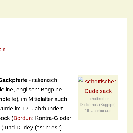
ein
Sackpfeife
- italienisch:
eline, englisch: Bagpipe,
pfeife), im Mittelalter auch
schottischer
Dudelsack (Bagpipe),
wurde im 17. Jahrhundert
18. Jahrhundert
Bock (
Bordun
: Kontra-G oder
) und Dudey (es' b' es'') -