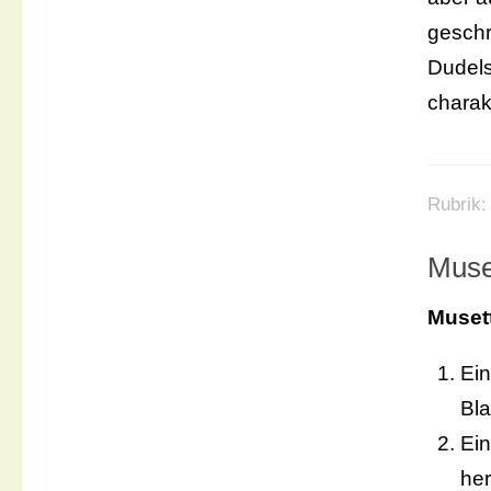
geschr
Dudels
charak
Rubrik
Muse
Muset
Ein
Bla
Ein
he