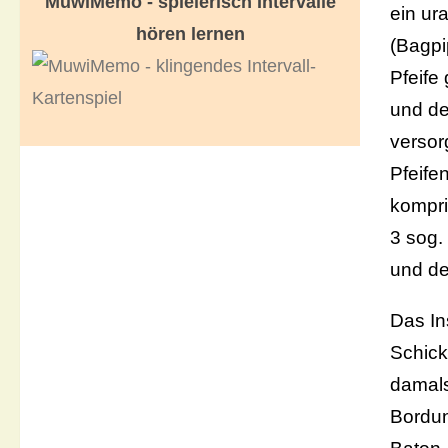
MuwiMemo - spielerisch Intervalle
ein ur
hören lernen
(Bagpi
Pfeife
und de
versor
Pfeife
kompri
3 sog.
und de
Das In
Schick
damals
Bordun