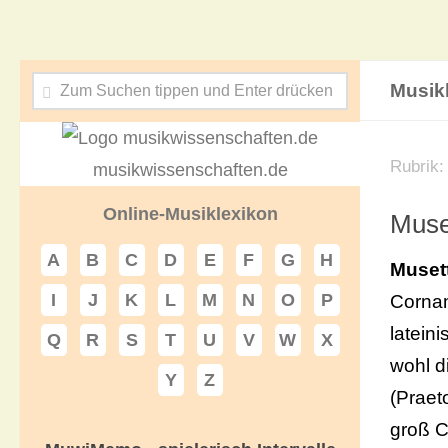
Musik
Rubrik
musikwissenschaften.de
Online-Musiklexikon
Muse
A
B
C
D
E
F
G
H
Muset
I
J
K
L
M
N
O
P
Cornam
lateini
Q
R
S
T
U
V
W
X
wohl d
Y
Z
(Praet
groß C)