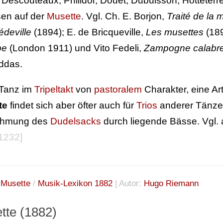
 Descouteaux, Philidor, Douet, Dubuisson, Hotteterre,
sen auf der
Musette
. Vgl. Ch. E. Borjon,
Traité de la 
édeville
(1894); E. de Bricqueville,
Les musettes
(189
pe
(London 1911) und Vito Fedeli,
Zampogne calabre
ddas.
Tanz im
Tripeltakt
von
pastoralem
Charakter, eine Ar
te
findet sich aber öfter auch für
Trios
anderer Tänze
hmung des
Dudelsacks
durch liegende Bässe. Vgl.
 1232]
:
Musette
/
Musik-Lexikon 1882
| Autor:
Hugo Riemann
tte (1882)