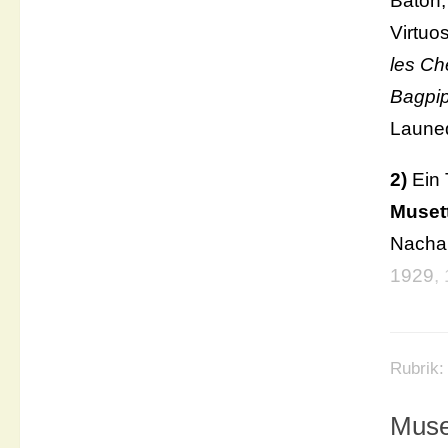
Baton,
Virtuo
les Ch
Bagpi
Laune
2)
Ein 
Muset
Nacha
1929
,
Rubrik
Muse