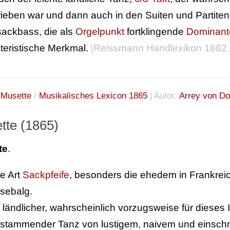
ieben war und dann auch in den Suiten und Partiten
ackbass, die als
Orgelpunkt
fortklingende
Dominant
teristische Merkmal.
[
Reissmann Handlexikon 1882
:
Musette
/
Musikalisches Lexicon 1865
| Autor:
Arrey von D
tte (1865)
te
.
e Art
Sackpfeife
, besonders die ehedem in Frankreic
sebalg.
 ländlicher, wahrscheinlich vorzugsweise für dieses
rstammender Tanz von lustigem, naivem und einsc