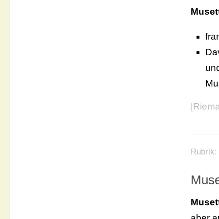
Muset
fr
Da
und
Mus
[
Riema
Rubrik
Muse
Muset
aber a