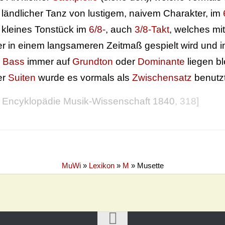
 ländlicher Tanz von lustigem, naivem Charakter, im
 kleines Tonstück im
6/8-
, auch
3/8-Takt
, welches mi
er in einem langsameren Zeitmaß gespielt wird un
r
Bass
immer auf
Grundton
oder
Dominante
liegen b
er
Suiten
wurde es vormals als
Zwischensatz
benutzt
 Encyklopädie Musik-Wissenschaft 1840
, 318]
MuWi
»
Lexikon
»
M
»
Musette