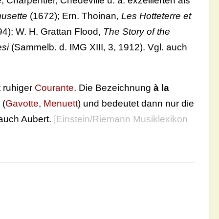
 Charpentier, Chédeville u. a. exzellierten als
musette
(1672); Ern. Thoinan,
Les Hotteterre et
4); W. H. Grattan Flood,
The Story of the
si
(Sammelb. d. IMG XIII, 3, 1912). Vgl. auch
t ruhiger
Courante
. Die Bezeichnung
à la
 (
Gavotte
,
Menuett
) und bedeutet dann nur die
 auch Aubert.
[
Einstein/Riemann Musiklexikon