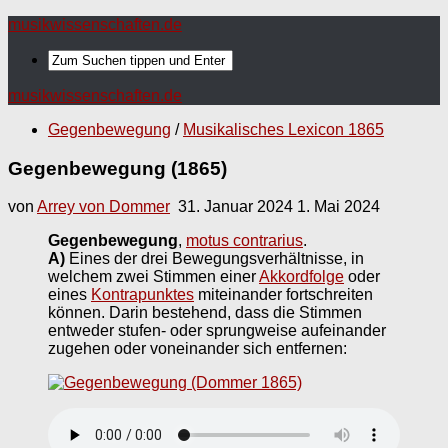
musikwissenschaften.de
musikwissenschaften.de
Gegenbewegung
/
Musikalisches Lexicon 1865
Gegenbewegung (1865)
von
Arrey von Dommer
31. Januar 2024
1. Mai 2024
Gegenbewegung
,
motus contrarius
.
A)
Eines der drei Bewegungsverhältnisse, in
welchem zwei Stimmen einer
Akkordfolge
oder
eines
Kontrapunktes
miteinander fortschreiten
können. Darin bestehend, dass die Stimmen
entweder stufen- oder sprungweise aufeinander
zugehen oder voneinander sich entfernen: