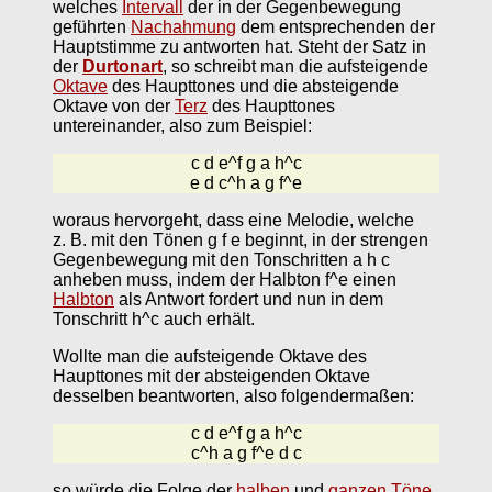
welches
Intervall
der in der Gegenbewegung
geführten
Nachahmung
dem entsprechenden der
Hauptstimme zu antworten hat. Steht der Satz in
der
Durtonart
, so schreibt man die aufsteigende
Oktave
des Haupttones und die absteigende
Oktave von der
Terz
des Haupttones
untereinander, also zum Beispiel:
c d e^f g a h^c
e d c^h a g f^e
woraus hervorgeht, dass eine Melodie, welche
z. B. mit den Tönen g f e beginnt, in der strengen
Gegenbewegung mit den Tonschritten a h c
anheben muss, indem der Halbton f^e einen
Halbton
als Antwort fordert und nun in dem
Tonschritt h^c auch erhält.
Wollte man die aufsteigende Oktave des
Haupttones mit der absteigenden Oktave
desselben beantworten, also folgendermaßen:
c d e^f g a h^c
c^h a g f^e d c
so würde die Folge der
halben
und
ganzen Töne