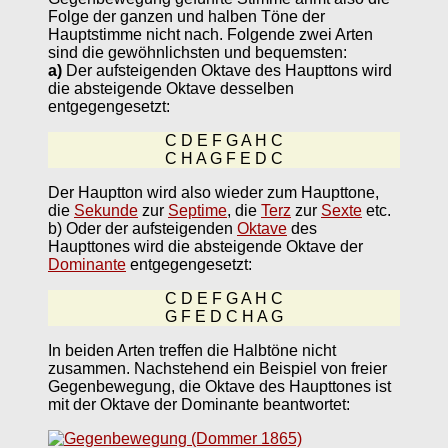
Folge der ganzen und halben Töne der
Hauptstimme nicht nach. Folgende zwei Arten
sind die gewöhnlichsten und bequemsten:
a)
Der aufsteigenden Oktave des Haupttons wird
die absteigende Oktave desselben
entgegengesetzt:
C D E F G A H C
C H A G F E D C
Der Hauptton wird also wieder zum Haupttone,
die
Sekunde
zur
Septime
, die
Terz
zur
Sexte
etc.
b) Oder der aufsteigenden
Oktave
des
Haupttones wird die absteigende Oktave der
Dominante
entgegengesetzt:
C D E F G A H C
G F E D C H A G
In beiden Arten treffen die Halbtöne nicht
zusammen. Nachstehend ein Beispiel von freier
Gegenbewegung, die Oktave des Haupttones ist
mit der Oktave der Dominante beantwortet: