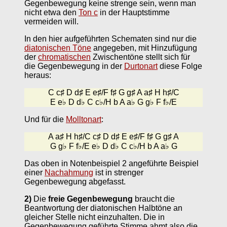
Gegenbewegung keine strenge sein, wenn man
nicht etwa den
Ton c
in der Hauptstimme
vermeiden will.
In den hier aufgeführten Schematen sind nur die
diatonischen Töne
angegeben, mit Hinzufügung
der
chromatischen
Zwischentöne stellt sich für
die Gegenbewegung in der
Durtonart
diese Folge
heraus:
C c♯ D d♯ E e♯/F f♯ G g♯ A a♯ H h♯/C
E e♭ D d♭ C c♭/H b A a♭ G g♭ F f♭/E
Und für die
Molltonart
:
A a♯ H h♯/C c♯ D d♯ E e♯/F f♯ G g♯ A
G g♭ F f♭/E e♭ D d♭ C c♭/H b A a♭ G
Das oben in Notenbeispiel 2 angeführte Beispiel
einer
Nachahmung
ist in strenger
Gegenbewegung abgefasst.
2)
Die
freie Gegenbewegung
braucht die
Beantwortung der diatonischen Halbtöne an
gleicher Stelle nicht einzuhalten. Die in
Gegenbewegung geführte Stimme ahmt also die