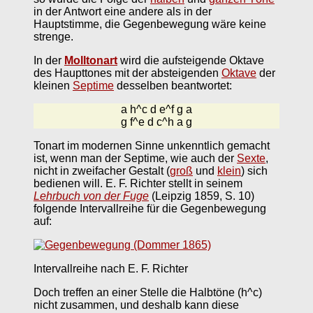
in der Antwort eine andere als in der
Hauptstimme, die Gegenbewegung wäre keine
strenge.
In der
Molltonart
wird die aufsteigende Oktave
des Haupttones mit der absteigenden
Oktave
der
kleinen
Septime
desselben beantwortet:
a h^c d e^f g a
g f^e d c^h a g
Tonart im modernen Sinne unkenntlich gemacht
ist, wenn man der Septime, wie auch der
Sexte
,
nicht in zweifacher Gestalt (
groß
und
klein
) sich
bedienen will. E. F. Richter stellt in seinem
Lehrbuch von der Fuge
(Leipzig 1859, S. 10)
folgende Intervallreihe für die Gegenbewegung
auf:
Intervallreihe nach E. F. Richter
Doch treffen an einer Stelle die Halbtöne (h^c)
nicht zusammen, und deshalb kann diese