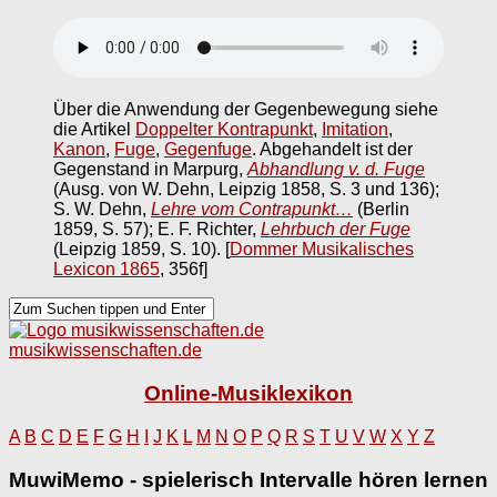
Über die Anwendung der Gegenbewegung siehe
die Artikel
Doppelter Kontrapunkt
,
Imitation
,
Kanon
,
Fuge
,
Gegenfuge
. Abgehandelt ist der
Gegenstand in Marpurg,
Abhandlung v. d. Fuge
(Ausg. von W. Dehn, Leipzig 1858, S. 3 und 136);
S. W. Dehn,
Lehre vom Contrapunkt…
(Berlin
1859, S. 57); E. F. Richter,
Lehrbuch der Fuge
(Leipzig 1859, S. 10).
[
Dommer Musikalisches
Lexicon 1865
, 356f]
musikwissenschaften.de
Online-Musiklexikon
A
B
C
D
E
F
G
H
I
J
K
L
M
N
O
P
Q
R
S
T
U
V
W
X
Y
Z
MuwiMemo - spielerisch Intervalle hören lernen