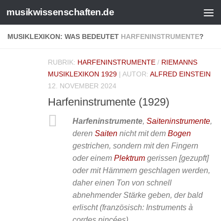
musikwissenschaften.de
MUSIKLEXIKON: WAS BEDEUTET
HARFENINSTRUMENTE
?
RUBRIK:
HARFENINSTRUMENTE
/
RIEMANNS
MUSIKLEXIKON 1929
| AUTOR:
ALFRED EINSTEIN
12. NOVEMBER 2024
Harfeninstrumente (1929)
Harfeninstrumente
,
Saiteninstrumente
,
deren
Saiten
nicht mit dem
Bogen
gestrichen, sondern mit den Fingern
oder einem
Plektrum
gerissen [gezupft]
oder mit Hämmern geschlagen werden,
daher einen Ton von schnell
abnehmender Stärke geben, der bald
erlischt (französisch: Instruments à
cordes pincées).