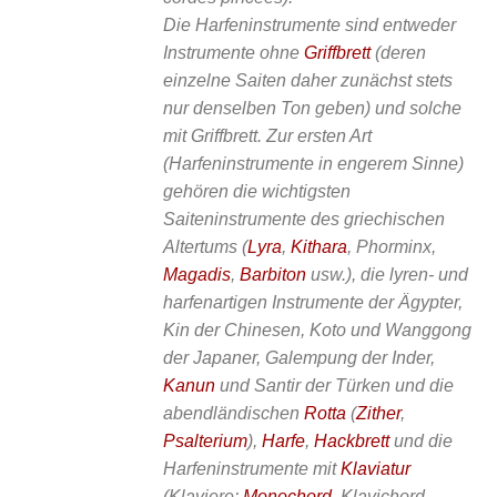
Die Harfeninstrumente sind entweder
Instrumente ohne
Griffbrett
(deren
einzelne Saiten daher zunächst stets
nur denselben Ton geben) und solche
mit Griffbrett. Zur ersten Art
(Harfeninstrumente in engerem Sinne)
gehören die wichtigsten
Saiteninstrumente des griechischen
Altertums (
Lyra
,
Kithara
, Phorminx,
Magadis
,
Barbiton
usw.), die lyren- und
harfenartigen Instrumente der Ägypter,
Kin der Chinesen, Koto und Wanggong
der Japaner, Galempung der Inder,
Kanun
und Santir der Türken und die
abendländischen
Rotta
(
Zither
,
Psalterium
),
Harfe
,
Hackbrett
und die
Harfeninstrumente mit
Klaviatur
(Klaviere:
Monochord
, Klavichord,