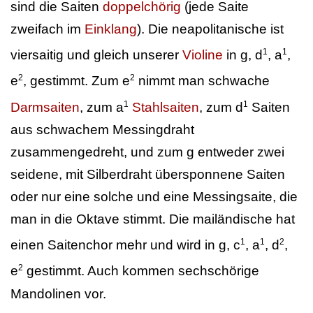
sind die Saiten
doppelchörig
(jede Saite
zweifach im
Einklang
). Die neapolitanische ist
1
1
viersaitig und gleich unserer
Violine
in g, d
, a
,
2
2
e
, gestimmt. Zum e
nimmt man schwache
1
1
Darmsaiten
, zum a
Stahlsaiten
, zum d
Saiten
aus schwachem Messingdraht
zusammengedreht, und zum g entweder zwei
seidene, mit Silberdraht übersponnene Saiten
oder nur eine solche und eine Messingsaite, die
man in die Oktave stimmt. Die mailändische hat
1
1
2
einen Saitenchor mehr und wird in g, c
, a
, d
,
2
e
gestimmt. Auch kommen sechschörige
Mandolinen vor.