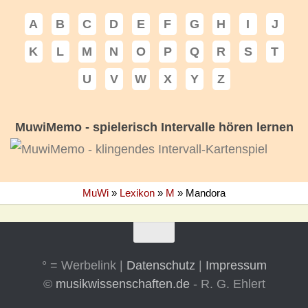
A
B
C
D
E
F
G
H
I
J
K
L
M
N
O
P
Q
R
S
T
U
V
W
X
Y
Z
MuwiMemo - spielerisch Intervalle hören lernen
MuWi
»
Lexikon
»
M
»
Mandora
° = Werbelink |
Datenschutz
|
Impressum
©
musikwissenschaften.de
- R. G. Ehlert