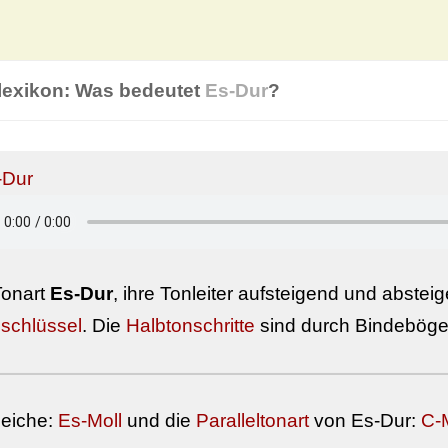
lexikon: Was bedeutet
Es-Dur
?
Tonart
Es-Dur
, ihre Tonleiter aufsteigend und absteig
schlüssel
. Die
Halbtonschritte
sind durch Bindebögen
leiche:
Es-Moll
und die
Paralleltonart
von Es-Dur:
C-