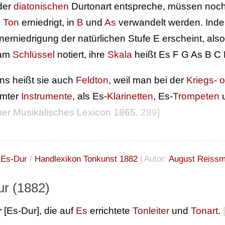
der
diatonischen
Durtonart entspreche, müssen noc
 Ton
erniedrigt, in
B
und
As
verwandelt werden. Inde
nerniedrigung der natürlichen Stufe E erscheint, also 
 am
Schlüssel
notiert, ihre
Skala
heißt Es F G As B C 
ns heißt sie auch
Feldton
, weil man bei der
Kriegs- 
mmter
Instrumente
, als Es-
Klarinetten
, Es-
Trompeten
u
r Musikalisches Lexicon 1865
, 289]
:
Es-Dur
/
Handlexikon Tonkunst 1882
| Autor:
August Reissm
ur (1882)
r
[Es-Dur], die auf
Es
errichtete
Tonleiter
und
Tonart
.