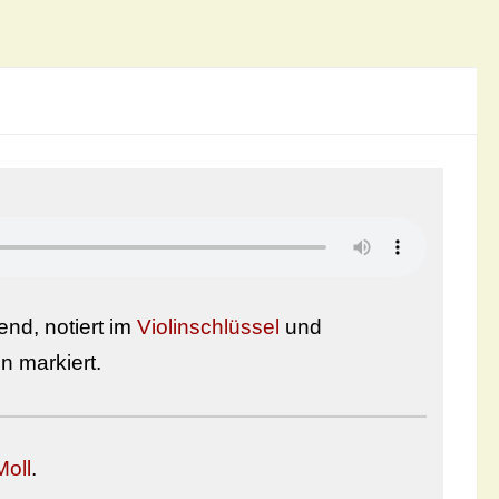
end, notiert im
Violinschlüssel
und
 markiert.
Moll
.