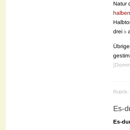
Natur 
halben
Halbto
drei ♭
Übrige
gesti
[
Domme
Rubrik
Es-d
Es-du