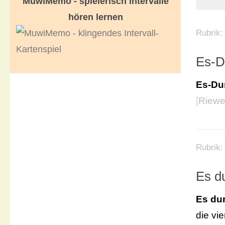
MuwiMemo - spielerisch Intervalle
hören lernen
Rubrik
Es-D
Es-Du
[
Riewe
Rubrik
Es d
Es du
die vi