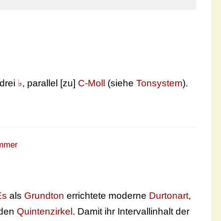
drei
♭
, parallel [zu]
C-Moll
(siehe
Tonsystem
).
ommer
Es
als
Grundton
errichtete moderne
Durtonart
,
nden
Quintenzirkel
. Damit ihr Intervallinhalt der