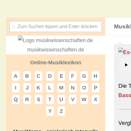
Musik
musikwissenschaften.de
Online-Musiklexikon
A
B
C
D
E
F
G
H
Die 
I
J
K
L
M
N
O
P
Bass
Q
R
S
T
U
V
W
X
Y
Z
Verg