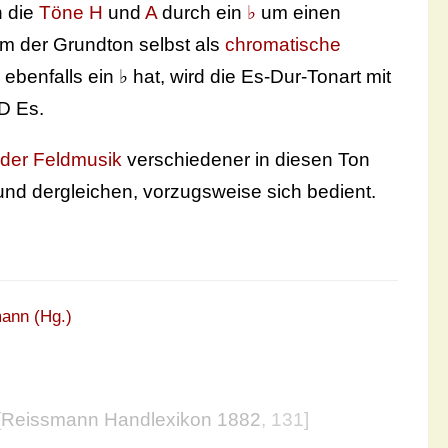
h die
Töne H
und
A
durch ein
♭
um einen
m der Grundton selbst als
chromatische
ebenfalls ein ♭ hat, wird die Es-Dur-Tonart mit
D Es.
oder Feldmusik
verschiedener in diesen Ton
nd dergleichen, vorzugsweise sich bedient.
ann (Hg.)
[
Reissmann Handlexikon 1882
, 131]