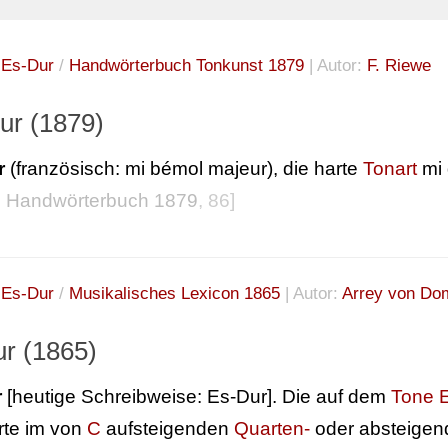
:
Es-Dur
/
Handwörterbuch Tonkunst 1879
| Autor:
F. Riewe
ur (1879)
r
(französisch: mi bémol majeur), die harte
Tonart
mi 
 Handwörterbuch 1879
, 86]
:
Es-Dur
/
Musikalisches Lexicon 1865
| Autor:
Arrey von D
ur (1865)
r
[heutige Schreibweise: Es-Dur]. Die auf dem
Tone 
erte im von
C
aufsteigenden
Quarten-
oder absteige