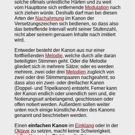
solche oftmals unleidliche Härten und zu weit
vom Haupttone sich entfernende
Modulation
nach
sich ziehen würde. Deshalb darf man bei diesen
Arten der
Nachahmung
im Kanon der
Versetzungszeichen sich bedienen, so dass also
das betreffende Intervall wohl seiner Stufenzahl,
nicht aber seinem genauen Inhalte nach imitiert
wird.
Entweder besteht der Kanon aus nur einer
fortfließenden
Melodie
, welche durch alle daran
beteiligten Stimmen geht. Oder die Melodie
gliedert sich in mehrere Sätze; oder es werden
mehrere, zwei oder drei
Melodien
zugleich von
zwei oder drei Stimmenpaaren nachgeahmt, so
dass also ein zwei- oder dreifacher Kanon
(Doppel- und Tripelkanon) entsteht. Ferner kann
der Kanon endlich oder unendlich sein und, die
Notierungsart anbelangend, geschlossen oder
offen notiert werden. Außerdem sollen weiter
unten noch einige künstliche Arten des Kanons
genannt und beschrieben werden.
Einen
einfachen Kanon
im
Einklang
oder in der
Oktave
zu setzen, macht keine Schwierigkeit.