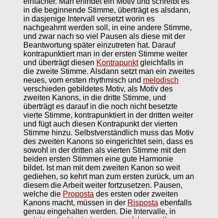
einfacher. Man erfindet ein Motiv und schreibt es
in die beginnende Stimme, überträgt es alsdann,
in dasjenige Intervall versetzt worin es
nachgeahmt werden soll, in eine andere Stimme,
und zwar nach so viel Pausen als diese mit der
Beantwortung später einzutreten hat. Darauf
kontrapunktiert man in der ersten Stimme weiter
und überträgt diesen
Kontrapunkt
gleichfalls in
die zweite Stimme. Alsdann setzt man ein zweites
neues, vom ersten rhythmisch und
melodisch
verschieden gebildetes Motiv, als Motiv des
zweiten Kanons, in die dritte Stimme, und
überträgt es darauf in die noch nicht besetzte
vierte Stimme, kontrapunktiert in der dritten weiter
und fügt auch diesen Kontrapunkt der vierten
Stimme hinzu. Selbstverständlich muss das Motiv
des zweiten Kanons so eingerichtet sein, dass es
sowohl in der dritten als vierten Stimme mit den
beiden ersten Stimmen eine gute Harmonie
bildet. Ist man mit dem zweiten Kanon so weit
gediehen, so kehrt man zum ersten zurück, um an
diesem die Arbeit weiter fortzusetzen. Pausen,
welche die
Proposta
des ersten oder zweiten
Kanons macht, müssen in der
Risposta
ebenfalls
genau eingehalten werden. Die Intervalle, in