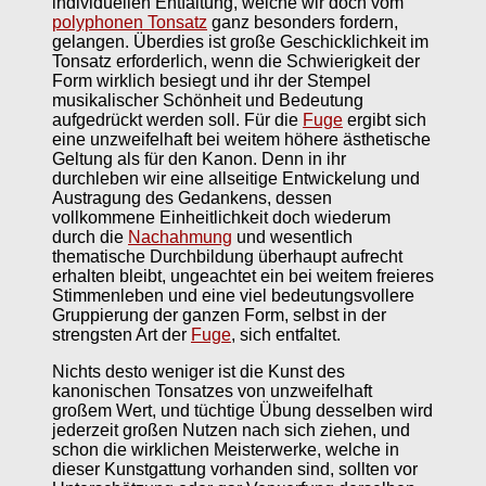
individuellen Entfaltung, welche wir doch vom
polyphonen Tonsatz
ganz besonders fordern,
gelangen. Überdies ist große Geschicklichkeit im
Tonsatz erforderlich, wenn die Schwierigkeit der
Form wirklich besiegt und ihr der Stempel
musikalischer Schönheit und Bedeutung
aufgedrückt werden soll. Für die
Fuge
ergibt sich
eine unzweifelhaft bei weitem höhere ästhetische
Geltung als für den Kanon. Denn in ihr
durchleben wir eine allseitige Entwickelung und
Austragung des Gedankens, dessen
vollkommene Einheitlichkeit doch wiederum
durch die
Nachahmung
und wesentlich
thematische Durchbildung überhaupt aufrecht
erhalten bleibt, ungeachtet ein bei weitem freieres
Stimmenleben und eine viel bedeutungsvollere
Gruppierung der ganzen Form, selbst in der
strengsten Art der
Fuge
, sich entfaltet.
Nichts desto weniger ist die Kunst des
kanonischen Tonsatzes von unzweifelhaft
großem Wert, und tüchtige Übung desselben wird
jederzeit großen Nutzen nach sich ziehen, und
schon die wirklichen Meisterwerke, welche in
dieser Kunstgattung vorhanden sind, sollten vor