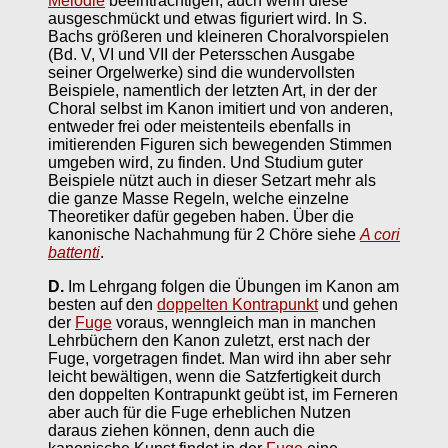
Melodie
beeinträchtigen, auch wenn diese
ausgeschmückt und etwas figuriert wird. In S.
Bachs größeren und kleineren Choralvorspielen
(Bd. V, VI und VII der Petersschen Ausgabe
seiner Orgelwerke) sind die wundervollsten
Beispiele, namentlich der letzten Art, in der der
Choral selbst im Kanon imitiert und von anderen,
entweder frei oder meistenteils ebenfalls in
imitierenden Figuren sich bewegenden Stimmen
umgeben wird, zu finden. Und Studium guter
Beispiele nützt auch in dieser Setzart mehr als
die ganze Masse Regeln, welche einzelne
Theoretiker dafür gegeben haben. Über die
kanonische Nachahmung für 2 Chöre siehe
A cori
battenti
.
D.
Im Lehrgang folgen die Übungen im Kanon am
besten auf den
doppelten Kontrapunkt
und gehen
der
Fuge
voraus, wenngleich man in manchen
Lehrbüchern den Kanon zuletzt, erst nach der
Fuge, vorgetragen findet. Man wird ihn aber sehr
leicht bewältigen, wenn die Satzfertigkeit durch
den doppelten Kontrapunkt geübt ist, im Ferneren
aber auch für die Fuge erheblichen Nutzen
daraus ziehen können, denn auch die