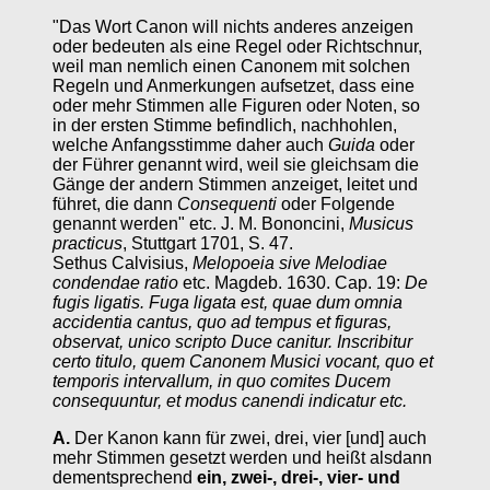
"Das Wort Canon will nichts anderes anzeigen
oder bedeuten als eine Regel oder Richtschnur,
weil man nemlich einen Canonem mit solchen
Regeln und Anmerkungen aufsetzet, dass eine
oder mehr Stimmen alle Figuren oder Noten, so
in der ersten Stimme befindlich, nachhohlen,
welche Anfangsstimme daher auch
Guida
oder
der Führer genannt wird, weil sie gleichsam die
Gänge der andern Stimmen anzeiget, leitet und
führet, die dann
Consequenti
oder Folgende
genannt werden" etc. J. M. Bononcini,
Musicus
practicus
, Stuttgart 1701, S. 47.
Sethus Calvisius,
Melopoeia sive Melodiae
condendae ratio
etc. Magdeb. 1630. Cap. 19:
De
fugis ligatis. Fuga ligata est, quae dum omnia
accidentia cantus, quo ad tempus et figuras,
observat, unico scripto Duce canitur. Inscribitur
certo titulo, quem Canonem Musici vocant, quo et
temporis intervallum, in quo comites Ducem
consequuntur, et modus canendi indicatur etc.
A.
Der Kanon kann für zwei, drei, vier [und] auch
mehr Stimmen gesetzt werden und heißt alsdann
dementsprechend
ein, zwei-, drei-, vier- und