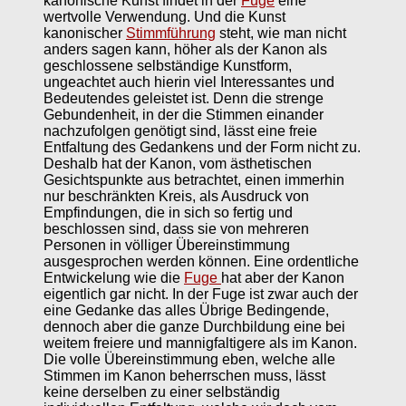
kanonische Kunst findet in der
Fuge
eine
wertvolle Verwendung. Und die Kunst
kanonischer
Stimmführung
steht, wie man nicht
anders sagen kann, höher als der Kanon als
geschlossene selbständige Kunstform,
ungeachtet auch hierin viel Interessantes und
Bedeutendes geleistet ist. Denn die strenge
Gebundenheit, in der die Stimmen einander
nachzufolgen genötigt sind, lässt eine freie
Entfaltung des Gedankens und der Form nicht zu.
Deshalb hat der Kanon, vom ästhetischen
Gesichtspunkte aus betrachtet, einen immerhin
nur beschränkten Kreis, als Ausdruck von
Empfindungen, die in sich so fertig und
beschlossen sind, dass sie von mehreren
Personen in völliger Übereinstimmung
ausgesprochen werden können. Eine ordentliche
Entwickelung wie die
Fuge
hat aber der Kanon
eigentlich gar nicht. In der Fuge ist zwar auch der
eine Gedanke das alles Übrige Bedingende,
dennoch aber die ganze Durchbildung eine bei
weitem freiere und mannigfaltigere als im Kanon.
Die volle Übereinstimmung eben, welche alle
Stimmen im Kanon beherrschen muss, lässt
keine derselben zu einer selbständig