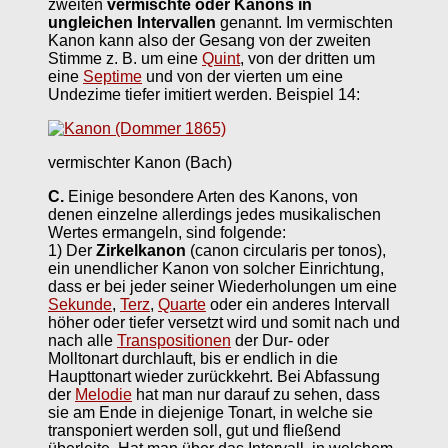
zweiten
vermischte oder Kanons in
ungleichen Intervallen
genannt. Im vermischten
Kanon kann also der Gesang von der zweiten
Stimme z. B. um eine
Quint
, von der dritten um
eine
Septime
und von der vierten um eine
Undezime tiefer imitiert werden. Beispiel 14:
vermischter Kanon (Bach)
C.
Einige besondere Arten des Kanons, von
denen einzelne allerdings jedes musikalischen
Wertes ermangeln, sind folgende:
1) Der
Zirkelkanon
(canon circularis per tonos),
ein unendlicher Kanon von solcher Einrichtung,
dass er bei jeder seiner Wiederholungen um eine
Sekunde
,
Terz
,
Quarte
oder ein anderes Intervall
höher oder tiefer versetzt wird und somit nach und
nach alle
Transpositionen
der Dur- oder
Molltonart durchlauft, bis er endlich in die
Haupttonart wieder zurückkehrt. Bei Abfassung
der
Melodie
hat man nur darauf zu sehen, dass
sie am Ende in diejenige Tonart, in welche sie
transponiert werden soll, gut und fließend