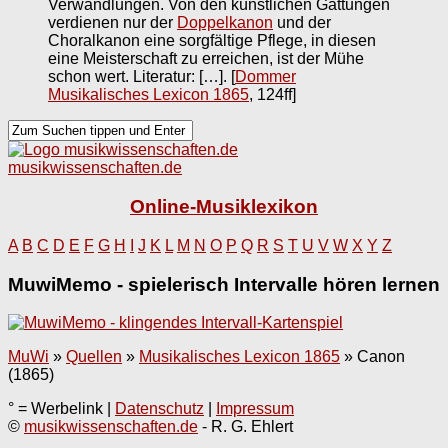
Verwandlungen. Von den künstlichen Gattungen
verdienen nur der
Doppelkanon
und der
Choralkanon eine sorgfältige Pflege, in diesen
eine Meisterschaft zu erreichen, ist der Mühe
schon wert. Literatur: […].
[
Dommer
Musikalisches Lexicon 1865
, 124ff]
musikwissenschaften.de
Online-Musiklexikon
A
B
C
D
E
F
G
H
I
J
K
L
M
N
O
P
Q
R
S
T
U
V
W
X
Y
Z
MuwiMemo - spielerisch Intervalle hören lernen
MuWi
»
Quellen
»
Musikalisches Lexicon 1865
»
Canon
(1865)
° = Werbelink |
Datenschutz
|
Impressum
©
musikwissenschaften.de
- R. G. Ehlert