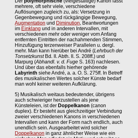
Der
polymorphische
(vielgestaltige) Kanon lässt
mehrere, oft sehr viele, verschiedene
Auflösungen zugleich zu, als: Versetzung in
Gegenbewegung und rückgängige Bewegung,
Augmentation
und
Diminution
, Beantwortungen
im
Einklang
und in anderen Intervallen, mit
verschiedenen mehr oder weniger vom Anfang
entfernten Eintritten der nachahmenden Stimmen,
Hinzufügung terzenweiser Parallelen u. dergl.
mehr. Man kann hierüber bei André (
Lehrbuch der
Tonsetzkunst
Bd. II. Abth. II. S. 208ff.) und
Marpurg (
Abhandl. v. d. Fuge
S. 163) nachlesen.
Und über das ebenfalls hierher gehörende
Labyrinth
siehe André, a. a. O. S. 275ff. In Betreff
des musikalischen Wertes solcher Künste bedarf
man wohl keiner weiteren Aufklärung.
5) Musikalisch weitaus bedeutender, übrigens
auch schwieriger herzustellen als jene
Künsteleien, ist der
Doppelkanon
(canon
duplex). Er besteht aus gleichzeitiger Verbindung
zweier verschiedenen Kanons in verschiedenen
Intervallen und kann der Form nach endlich, auch
unendlich sein. Ausgearbeitet wird solcher
Doppelkanon
in ganz ähnlicher Weise wie ein