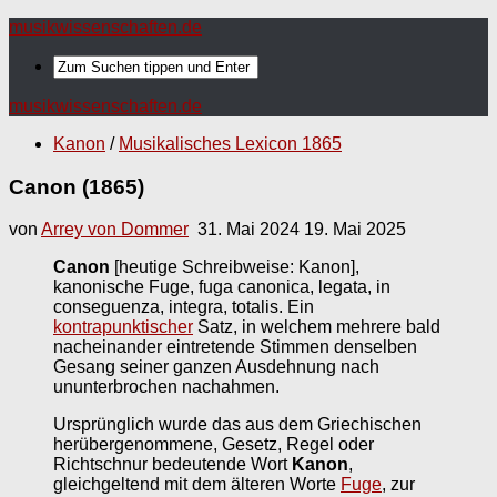
musikwissenschaften.de
musikwissenschaften.de
Kanon
/
Musikalisches Lexicon 1865
Canon (1865)
von
Arrey von Dommer
31. Mai 2024
19. Mai 2025
Canon
[heutige Schreibweise: Kanon],
kanonische Fuge, fuga canonica, legata, in
conseguenza, integra, totalis. Ein
kontrapunktischer
Satz, in welchem mehrere bald
nacheinander eintretende Stimmen denselben
Gesang seiner ganzen Ausdehnung nach
ununterbrochen nachahmen.
Ursprünglich wurde das aus dem Griechischen
herübergenommene, Gesetz, Regel oder
Richtschnur bedeutende Wort
Kanon
,
gleichgeltend mit dem älteren Worte
Fuge
, zur