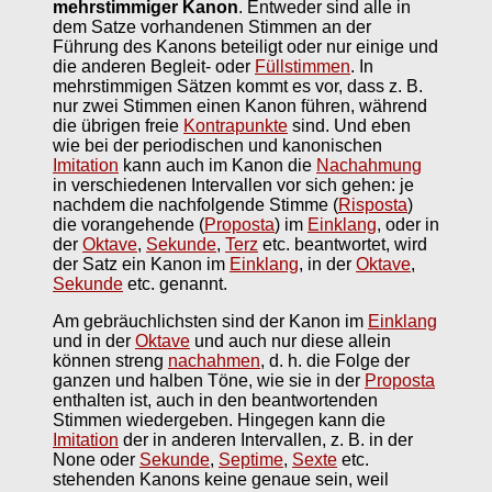
mehrstimmiger Kanon
. Entweder sind alle in
dem Satze vorhandenen Stimmen an der
Führung des Kanons beteiligt oder nur einige und
die anderen Begleit- oder
Füllstimmen
. In
mehrstimmigen Sätzen kommt es vor, dass z. B.
nur zwei Stimmen einen Kanon führen, während
die übrigen freie
Kontrapunkte
sind. Und eben
wie bei der periodischen und kanonischen
Imitation
kann auch im Kanon die
Nachahmung
in verschiedenen Intervallen vor sich gehen: je
nachdem die nachfolgende Stimme (
Risposta
)
die vorangehende (
Proposta
) im
Einklang
, oder in
der
Oktave
,
Sekunde
,
Terz
etc. beantwortet, wird
der Satz ein Kanon im
Einklang
, in der
Oktave
,
Sekunde
etc. genannt.
Am gebräuchlichsten sind der Kanon im
Einklang
und in der
Oktave
und auch nur diese allein
können streng
nachahmen
, d. h. die Folge der
ganzen und halben Töne, wie sie in der
Proposta
enthalten ist, auch in den beantwortenden
Stimmen wiedergeben. Hingegen kann die
Imitation
der in anderen Intervallen, z. B. in der
None oder
Sekunde
,
Septime
,
Sexte
etc.
stehenden Kanons keine genaue sein, weil