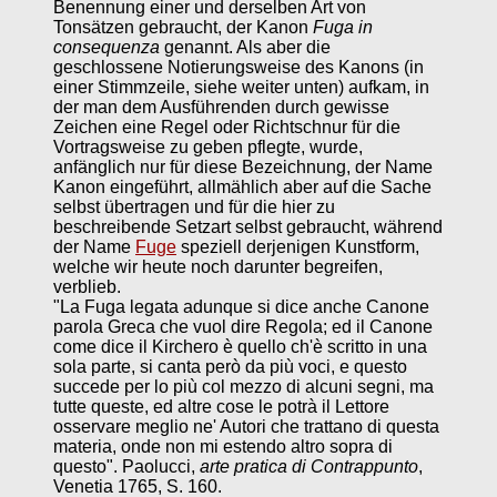
Benennung einer und derselben Art von
Tonsätzen gebraucht, der Kanon
Fuga in
consequenza
genannt. Als aber die
geschlossene Notierungsweise des Kanons (in
einer Stimmzeile, siehe weiter unten) aufkam, in
der man dem Ausführenden durch gewisse
Zeichen eine Regel oder Richtschnur für die
Vortragsweise zu geben pflegte, wurde,
anfänglich nur für diese Bezeichnung, der Name
Kanon eingeführt, allmählich aber auf die Sache
selbst übertragen und für die hier zu
beschreibende Setzart selbst gebraucht, während
der Name
Fuge
speziell derjenigen Kunstform,
welche wir heute noch darunter begreifen,
verblieb.
"La Fuga legata adunque si dice anche Canone
parola Greca che vuol dire Regola; ed il Canone
come dice il Kirchero è quello ch'è scritto in una
sola parte, si canta però da più voci, e questo
succede per lo più col mezzo di alcuni segni, ma
tutte queste, ed altre cose le potrà il Lettore
osservare meglio ne' Autori che trattano di questa
materia, onde non mi estendo altro sopra di
questo". Paolucci,
arte pratica di Contrappunto
,
Venetia 1765, S. 160.