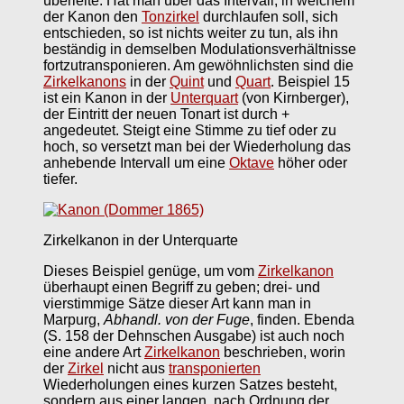
überleite. Hat man über das Intervall, in welchem
der Kanon den
Tonzirkel
durchlaufen soll, sich
entschieden, so ist nichts weiter zu tun, als ihn
beständig in demselben Modulationsverhältnisse
fortzutransponieren. Am gewöhnlichsten sind die
Zirkelkanons
in der
Quint
und
Quart
. Beispiel 15
ist ein Kanon in der
Unterquart
(von Kirnberger),
der Eintritt der neuen Tonart ist durch +
angedeutet. Steigt eine Stimme zu tief oder zu
hoch, so versetzt man bei der Wiederholung das
anhebende Intervall um eine
Oktave
höher oder
tiefer.
Zirkelkanon in der Unterquarte
Dieses Beispiel genüge, um vom
Zirkelkanon
überhaupt einen Begriff zu geben; drei- und
vierstimmige Sätze dieser Art kann man in
Marpurg,
Abhandl. von der Fuge
, finden. Ebenda
(S. 158 der Dehnschen Ausgabe) ist auch noch
eine andere Art
Zirkelkanon
beschrieben, worin
der
Zirkel
nicht aus
transponierten
Wiederholungen eines kurzen Satzes besteht,
sondern aus einer langen, nach Ordnung der