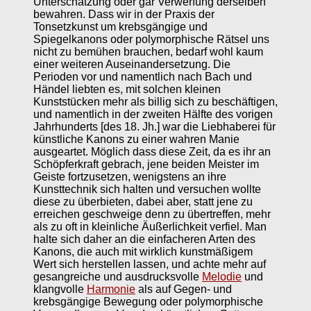
Unterschätzung oder gar Verwerfung derselben
bewahren. Dass wir in der Praxis der
Tonsetzkunst um krebsgängige und
Spiegelkanons oder polymorphische Rätsel uns
nicht zu bemühen brauchen, bedarf wohl kaum
einer weiteren Auseinandersetzung. Die
Perioden vor und namentlich nach Bach und
Händel liebten es, mit solchen kleinen
Kunststücken mehr als billig sich zu beschäftigen,
und namentlich in der zweiten Hälfte des vorigen
Jahrhunderts [des 18. Jh.] war die Liebhaberei für
künstliche Kanons zu einer wahren Manie
ausgeartet. Möglich dass diese Zeit, da es ihr an
Schöpferkraft gebrach, jene beiden Meister im
Geiste fortzusetzen, wenigstens an ihre
Kunsttechnik sich halten und versuchen wollte
diese zu überbieten, dabei aber, statt jene zu
erreichen geschweige denn zu übertreffen, mehr
als zu oft in kleinliche Äußerlichkeit verfiel. Man
halte sich daher an die einfacheren Arten des
Kanons, die auch mit wirklich kunstmäßigem
Wert sich herstellen lassen, und achte mehr auf
gesangreiche und ausdrucksvolle
Melodie
und
klangvolle
Harmonie
als auf Gegen- und
krebsgängige Bewegung oder polymorphische