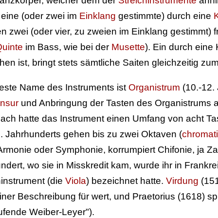
anzkörper, welcher dem der
Streichinstrumente
ähnl
eine (oder zwei im
Einklang
gestimmte) durch eine
K
n zwei (oder vier, zu zweien im Einklang gestimmt) f
uinte
im Bass, wie bei der
Musette
). Ein durch eine
chen ist, bringt stets sämtliche Saiten gleichzeitig z
teste Name des Instruments ist
Organistrum
(10.-12. 
nsur
und Anbringung der Tasten des Organistrums au
anach hatte das Instrument einen Umfang von acht Ta
. Jahrhunderts gehen bis zu zwei Oktaven (
chromat
 Armonie oder Symphonie, korrumpiert Chifonie, ja
ndert, wo sie in Misskredit kam, wurde ihr in Frank
hinstrument (die
Viola
) bezeichnet hatte.
Virdung
(151
einer Beschreibung für wert, und Praetorius (1618) sp
fende Weiber-Leyer").