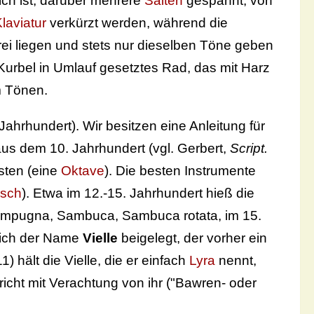
ich ist, darüber mehrere
Saiten
gespannt, von
laviatur
verkürzt werden, während die
rei liegen und stets nur dieselben Töne geben
 Kurbel in Umlauf gesetztes Rad, das mit Harz
um Tönen.
Jahrhundert). Wir besitzen eine Anleitung für
s dem 10. Jahrhundert (vgl. Gerbert,
Script.
sten (eine
Oktave
). Die besten Instrumente
isch
). Etwa im 12.-15. Jahrhundert hieß die
 Zampugna, Sambuca, Sambuca rotata, im 15.
reich der Name
Vielle
beigelegt, der vorher ein
1) hält die Vielle, die er einfach
Lyra
nennt,
richt mit Verachtung von ihr ("Bawren- oder