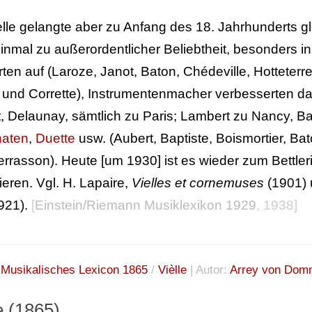
elle gelangte aber zu Anfang des 18. Jahrhunderts g
inmal zu außerordentlicher Beliebtheit, besonders in F
ten auf (Laroze, Janot, Baton, Chédeville, Hotteterre 
 und Corrette), Instrumentenmacher verbesserten da
, Delaunay, sämtlich zu Paris; Lambert zu Nancy, B
aten
,
Duette
usw. (Aubert, Baptiste, Boismortier, Bat
errasson). Heute [um 1930] ist es wieder zum Bettl
ieren. Vgl. H. Lapaire,
Vielles et cornemuses
(1901) u
1921).
[
Einstein/Riemann Musiklexikon 1929
, 1938]
:
Musikalisches Lexicon 1865
/
Vièlle
| Autor:
Arrey von Dom
e (1865)