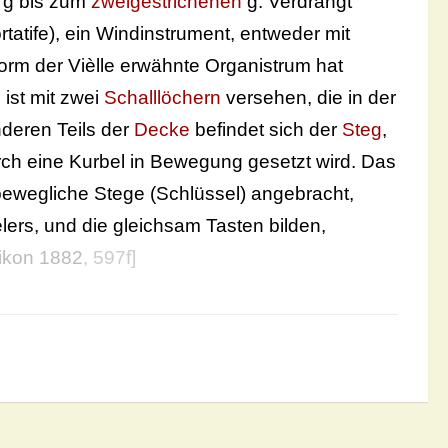
g bis zum
zweigestrichenen
g. Verdrängt
tatife), ein Windinstrument, entweder mit
form der Vièlle erwähnte Organistrum hat
 ist mit zwei
Schalllöchern
versehen, die in der
nderen Teils der
Decke
befindet sich der
Steg
,
ch eine Kurbel in Bewegung gesetzt wird. Das
t bewegliche Stege (Schlüssel) angebracht,
ers, und die gleichsam Tasten bilden,
ikon 1882
, 597f]