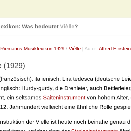
lexikon: Was bedeutet
Vièlle
?
:
Riemanns Musiklexikon 1929
/
Vièlle
| Autor:
Alfred Einstein
e (1929)
(französisch), italienisch: Lira tedesca (deutsche Lei
nglisch: Hurdy-gurdy, die Drehleier, auch Bettlerleier
t, ein seltsames
Saiteninstrument
von hohem Alter, d
-12. Jahrhundert vielleicht eine ähnliche Rolle gespie
nstruktion der Vielle ist heute noch beinahe genau d