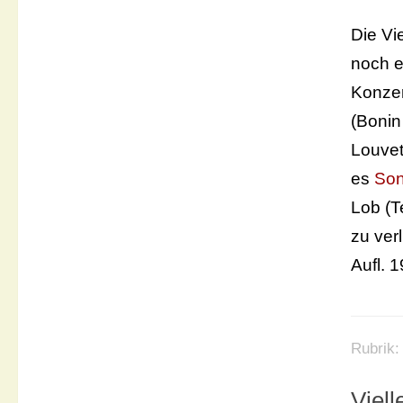
Die Vi
noch e
Konzer
(Bonin
Louvet
es
Son
Lob (T
zu verl
Aufl. 
Rubrik
Viell