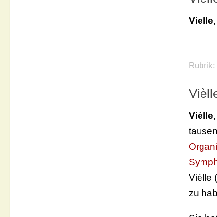
Vielle
Rubrik
Vièll
Vièlle
tausen
Organi
Symph
Vièlle
zu hab