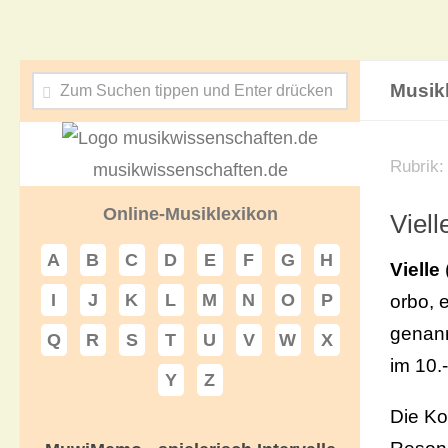
Musik
Rubrik
musikwissenschaften.de
Online-Musiklexikon
Viell
A
B
C
D
E
F
G
H
Vielle
I
J
K
L
M
N
O
P
orbo, e
genann
Q
R
S
T
U
V
W
X
im 10.
Y
Z
Die Ko