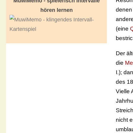
Reson
MuwiMemo - spielerisch Intervalle
denen 
hören lernen
andere
(eine
Q
bestri
Der äl
die
Me
I.); d
des 18
Vielle
Jahrhu
Streic
nicht 
umblau