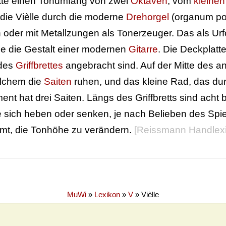
tte einen Tonumfang von zwei
Oktaven
, vom
kleinen
die Vièlle durch die moderne
Drehorgel
(organum por
n oder mit Metallzungen als Tonerzeuger. Das als Ur
e die Gestalt einer modernen
Gitarre
. Die Deckplatte
des
Griffbrettes
angebracht sind. Auf der Mitte des a
lchem die
Saiten
ruhen, und das kleine Rad, das dur
ment hat drei Saiten. Längs des Griffbretts sind ach
 sich heben oder senken, je nach Belieben des Spiel
mt, die Tonhöhe zu verändern.
[
Reissmann Handlex
MuWi
»
Lexikon
»
V
»
Vièlle