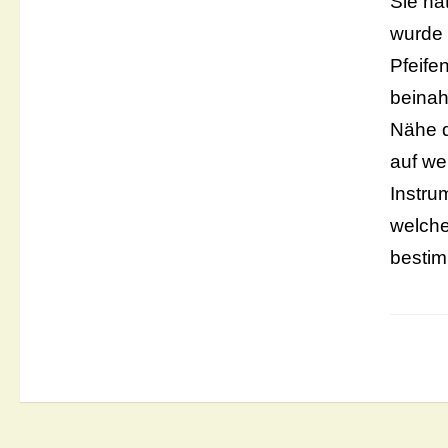
Sie ha
wurde 
Pfeife
beinah
Nähe 
auf we
Instru
welche
bestim