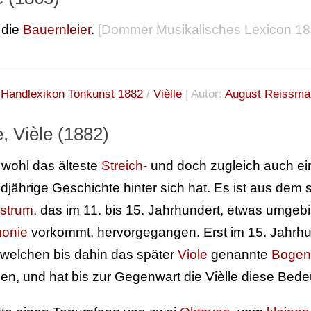
, die
Bauernleier
.
[
Dommer Musikalisches Lexicon 1
:
Handlexikon Tonkunst 1882
/
Vièlle
| Autor:
August Reissma
e, Vièle (1882)
, wohl das älteste
Streich-
und doch zugleich auch ein
djährige Geschichte hinter sich hat. Es ist aus dem
strum
, das im 11. bis 15. Jahrhundert, etwas umgeb
onie
vorkommt, hervorgegangen. Erst im 15. Jahrhun
 (welchen bis dahin das später
Viole
genannte
Bogen
en, und hat bis zur Gegenwart die Vièlle diese Bedeu