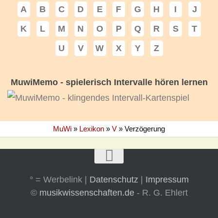
A
B
C
D
E
F
G
H
I
J
K
L
M
N
O
P
Q
R
S
T
U
V
W
X
Y
Z
MuwiMemo - spielerisch Intervalle hören lernen
MuWi
»
Lexikon
»
V
»
Verzögerung
° = Werbelink |
Datenschutz
|
Impressum
©
musikwissenschaften.de
- R. G. Ehlert