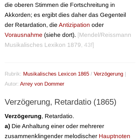
die oberen Stimmen die Fortschreitung in
Akkorden; es ergibt dies daher das Gegenteil
der Retardation, die
Antizipation
oder
Vorausnahme
(siehe dort).
[
Mendel/Reissmann
Musikalisches Lexikon 1879
, 43f]
Rubrik:
Musikalisches Lexicon 1865
/
Verzögerung
|
Autor:
Arrey von Dommer
Verzögerung, Retardatio (1865)
Verzögerung
, Retardatio.
a)
Die Anhaltung einer oder mehrerer
zusammenklingender melodischer
Hauptnoten