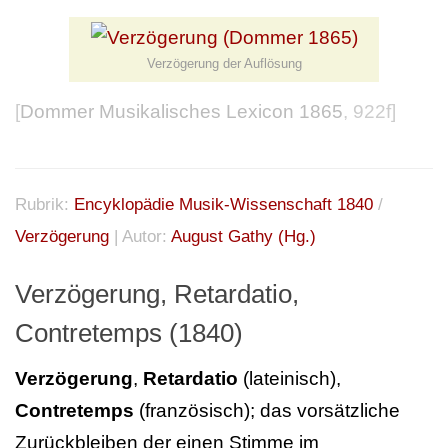
Verzögerung der Auflösung
[
Dommer Musikalisches Lexicon 1865
, 922f]
Rubrik:
Encyklopädie Musik-Wissenschaft 1840
/
Verzögerung
| Autor:
August Gathy (Hg.)
Verzögerung, Retardatio,
Contretemps (1840)
Verzögerung
,
Retardatio
(lateinisch),
Contretemps
(französisch); das vorsätzliche
Zurückbleiben der einen Stimme im