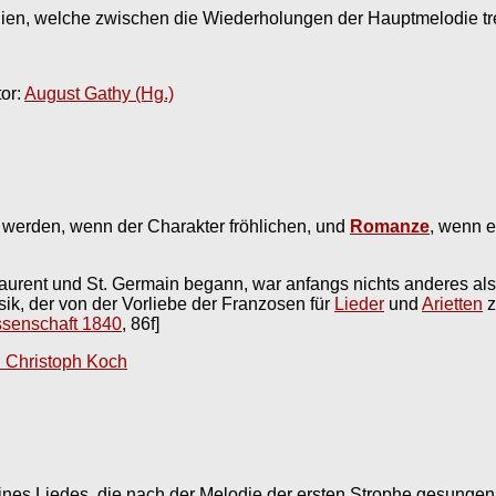
en, welche zwischen die Wiederholungen der Hauptmelodie tr
tor:
August Gathy (Hg.)
t werden, wenn der Charakter fröhlichen, und
Romanze
, wenn e
Laurent und St. Germain begann, war anfangs nichts anderes al
ik, der von der Vorliebe der Franzosen für
Lieder
und
Arietten
z
ssenschaft 1840
, 86f]
h Christoph Koch
nes Liedes, die nach der Melodie der ersten Strophe gesungen 