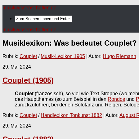
musikwissenschaften.de
musikwissenschaften.de
Musiklexikon: Was bedeutet
Couplet
?
Rubrik:
Couplet
/
Musik-Lexikon 1905
| Autor:
Hugo Riemann
29. Mai 2024
Couplet (1905)
Couplet
(französisch), so viel wie Text-Strophe (wo meh
des Hauptthemas (so zum Beispiel in den
Rondos
und
P
zurückzuführen, bei denen Solotanz und Reigen, Solo
Rubrik:
Couplet
/
Handlexikon Tonkunst 1882
| Autor:
August 
29. Mai 2024