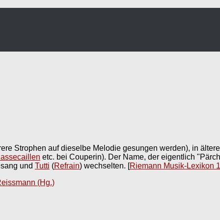
rere Strophen auf dieselbe Melodie gesungen werden), in ältere
assecaillen
etc. bei Couperin). Der Name, der eigentlich "Pärc
gesang und
Tutti
(
Refrain
) wechselten.
[
Riemann Musik-Lexikon 
Reissmann (Hg.)