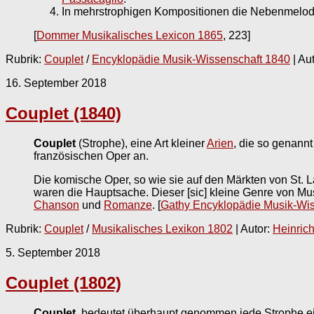
In mehrstrophigen Kompositionen die Nebenmelodi
[
Dommer Musikalisches Lexicon 1865
, 223]
Rubrik:
Couplet
/
Encyklopädie Musik-Wissenschaft 1840
| Au
16. September 2018
Couplet (1840)
Couplet
(Strophe), eine Art kleiner
Arien
, die so genann
französischen Oper an.
Die komische Oper, so wie sie auf den Märkten von St. 
waren die Hauptsache. Dieser [sic] kleine Genre von Mus
Chanson
und
Romanze
.
[
Gathy Encyklopädie Musik-Wi
Rubrik:
Couplet
/
Musikalisches Lexikon 1802
| Autor:
Heinric
5. September 2018
Couplet (1802)
Couplet
, bedeutet überhaupt genommen jede Strophe ei