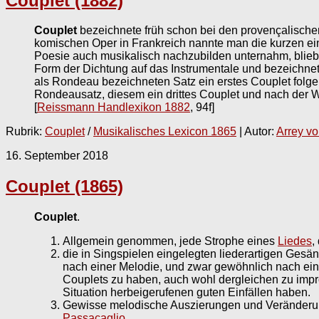
Couplet (1882)
Couplet
bezeichnete früh schon bei den provençalischen
komischen Oper in Frankreich nannte man die kurzen ei
Poesie auch musikalisch nachzubilden unternahm, blieb d
Form der Dichtung auf das Instrumentale und bezeichnet
als Rondeau bezeichneten Satz ein erstes Couplet folgen
Rondeausatz, diesem ein drittes Couplet und nach der 
[
Reissmann Handlexikon 1882
, 94f]
Rubrik:
Couplet
/
Musikalisches Lexicon 1865
| Autor:
Arrey v
16. September 2018
Couplet (1865)
Couplet
.
Allgemein genommen, jede Strophe eines
Liedes
,
die in Singspielen eingelegten liederartigen Gesän
nach einer Melodie, und zwar gewöhnlich nach ein
Couplets zu haben, auch wohl dergleichen zu impro
Situation herbeigerufenen guten Einfällen haben.
Gewisse melodische Auszierungen und Veränderun
Passacaglio
.