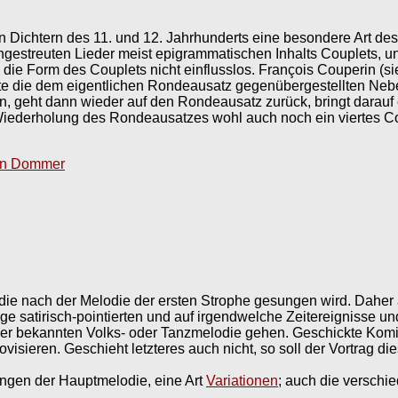
 Dichtern des 11. und 12. Jahrhunderts eine besondere Art de
ngestreuten Lieder meist epigrammatischen Inhalts Couplets, u
ie Form des Couplets nicht einflusslos. François Couperin (sie
e die dem eigentlichen Rondeausatz gegenübergestellten Nebens
, geht dann wieder auf den Rondeausatz zurück, bringt darauf 
Wiederholung des Rondeausatzes wohl auch noch ein viertes Co
on Dommer
 die nach der Melodie der ersten Strophe gesungen wird. Daher
ge satirisch-pointierten und auf irgendwelche Zeitereignisse u
er bekannten Volks- oder Tanzmelodie gehen. Geschickte Komi
visieren. Geschieht letzteres auch nicht, so soll der Vortrag 
gen der Hauptmelodie, eine Art
Variationen
; auch die verschi