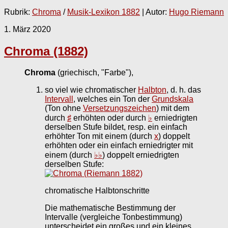
Rubrik:
Chroma
/
Musik-Lexikon 1882
| Autor:
Hugo Riemann
1. März 2020
Chroma (1882)
Chroma
(griechisch, "Farbe"),
so viel wie chromatischer
Halbton
, d. h. das
Intervall
, welches ein Ton der
Grundskala
(Ton ohne
Versetzungszeichen
) mit dem
durch
♯
erhöhten oder durch
♭
erniedrigten
derselben Stufe bildet, resp. ein einfach
erhöhter Ton mit einem (durch
x
) doppelt
erhöhten oder ein einfach erniedrigter mit
einem (durch
♭♭
) doppelt erniedrigten
derselben Stufe:
chromatische Halbtonschritte
Die mathematische Bestimmung der
Intervalle (vergleiche Tonbestimmung)
unterscheidet ein großes und ein kleines