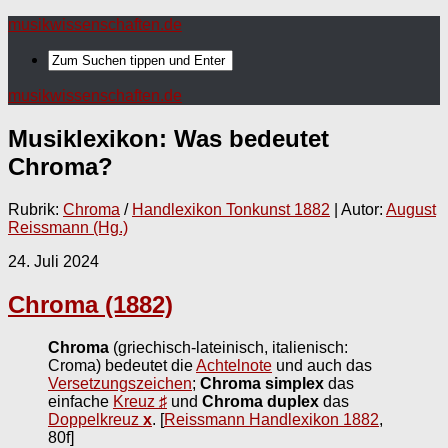
musikwissenschaften.de
musikwissenschaften.de
Musiklexikon: Was bedeutet
Chroma
?
Rubrik:
Chroma
/
Handlexikon Tonkunst 1882
| Autor:
August
Reissmann (Hg.)
24. Juli 2024
Chroma (1882)
Chroma
(griechisch-lateinisch, italienisch:
Croma) bedeutet die
Achtelnote
und auch das
Versetzungszeichen
;
Chroma simplex
das
einfache
Kreuz
♯
und
Chroma duplex
das
Doppelkreuz
x
.
[
Reissmann Handlexikon 1882
,
80f]