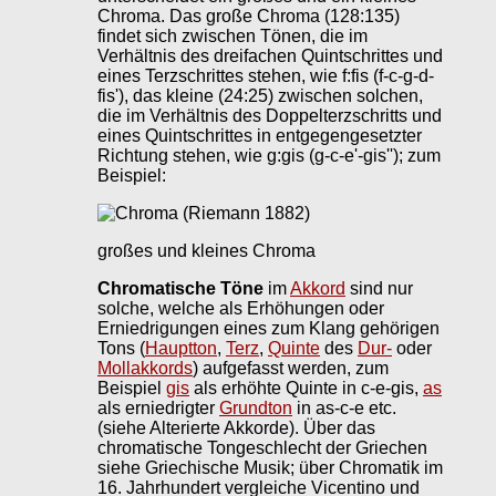
Chroma. Das große Chroma (128:135)
findet sich zwischen Tönen, die im
Verhältnis des dreifachen Quintschrittes und
eines Terzschrittes stehen, wie f:fis (f-c-g-d-
fis'), das kleine (24:25) zwischen solchen,
die im Verhältnis des Doppelterzschritts und
eines Quintschrittes in entgegengesetzter
Richtung stehen, wie g:gis (g-c-e'-gis''); zum
Beispiel:
großes und kleines Chroma
Chromatische Töne
im
Akkord
sind nur
solche, welche als Erhöhungen oder
Erniedrigungen eines zum Klang gehörigen
Tons (
Hauptton
,
Terz
,
Quinte
des
Dur-
oder
Mollakkords
) aufgefasst werden, zum
Beispiel
gis
als erhöhte Quinte in c-e-gis,
as
als erniedrigter
Grundton
in as-c-e etc.
(siehe Alterierte Akkorde). Über das
chromatische Tongeschlecht der Griechen
siehe Griechische Musik; über Chromatik im
16. Jahrhundert vergleiche Vicentino und