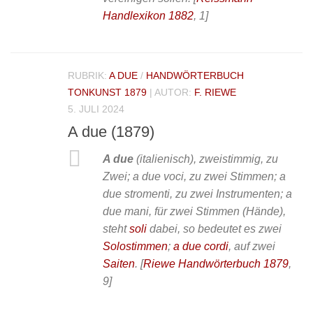
Handlexikon 1882
, 1]
RUBRIK:
A DUE
/
HANDWÖRTERBUCH
TONKUNST 1879
| AUTOR:
F. RIEWE
5. JULI 2024
A due (1879)
A due
(italienisch), zweistimmig, zu
Zwei; a due voci, zu zwei Stimmen; a
due stromenti, zu zwei Instrumenten; a
due mani, für zwei Stimmen (Hände),
steht
soli
dabei, so bedeutet es zwei
Solostimmen
;
a due cordi
, auf zwei
Saiten
.
[
Riewe Handwörterbuch 1879
,
9]