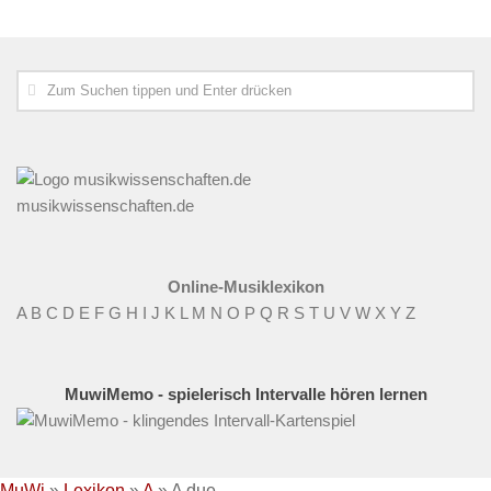
musikwissenschaften.de
Online-Musiklexikon
A
B
C
D
E
F
G
H
I
J
K
L
M
N
O
P
Q
R
S
T
U
V
W
X
Y
Z
MuwiMemo - spielerisch Intervalle hören lernen
MuWi
»
Lexikon
»
A
»
A due