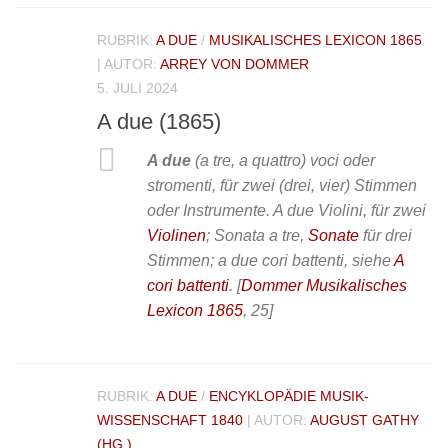
RUBRIK:
A DUE
/
MUSIKALISCHES LEXICON 1865
| AUTOR:
ARREY VON DOMMER
5. JULI 2024
A due (1865)
A due
(a tre, a quattro) voci oder
stromenti, für zwei (drei, vier) Stimmen
oder Instrumente. A due Violini, für zwei
Violinen
; Sonata a tre,
Sonate
für drei
Stimmen; a due cori battenti, siehe
A
cori battenti
.
[
Dommer Musikalisches
Lexicon 1865
, 25]
RUBRIK:
A DUE
/
ENCYKLOPÄDIE MUSIK-
WISSENSCHAFT 1840
| AUTOR:
AUGUST GATHY
(HG.)