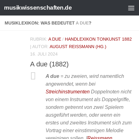
musikwissenschaften.de
MUSIKLEXIKON: WAS BEDEUTET
A DUE
?
RUBRIK:
A DUE
/
HANDLEXIKON TONKUNST 1882
| AUTOR:
AUGUST REISSMANN (HG.)
16. JULI 2024
A due (1882)
A due
= zu zweien, wird namentlich
angewendet, wenn bei
Streichinstrumenten
Doppelnoten nicht
von einem Instrument als Doppelgriffe,
sondern getrennt von zwei Spielern
ausgeführt werden, oder wenn ein
erstes und zweites Instrument sich zum
Vortrag einer einstimmigen Melodie
vereinigen sollen.
[
Reissmann