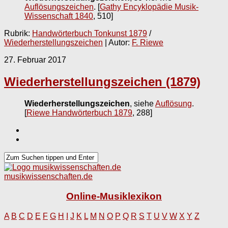
Auflösungszeichen
.
[
Gathy Encyklopädie Musik-
Wissenschaft 1840
, 510]
Rubrik:
Handwörterbuch Tonkunst 1879
/
Wiederherstellungszeichen
| Autor:
F. Riewe
27. Februar 2017
Wiederherstellungszeichen (1879)
Wiederherstellungszeichen
, siehe
Auflösung
.
[
Riewe Handwörterbuch 1879
, 288]
musikwissenschaften.de
Online-Musiklexikon
A
B
C
D
E
F
G
H
I
J
K
L
M
N
O
P
Q
R
S
T
U
V
W
X
Y
Z