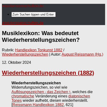
musikwissenschaften.de
musikwissenschaften.de
Musiklexikon: Was bedeutet
Wiederherstellungszeichen
?
Rubrik:
Handlexikon Tonkunst 1882
/
Wiederherstellungszeichen
| Autor:
August Reissmann (Hg.)
12. Oktober 2024
Wiederherstellungszeichen (1882)
Wiederherstellungszeichen
Widerrufungszeichen, so viel wie
Auflösungszeichen - das Zeichen ♮
, welches die
chromatische
Veränderung eines
diatonischen
Tones
wieder aufhebt, diesen wiederherstellt.
[
Reissmann Handlexikon 1882
, 621]