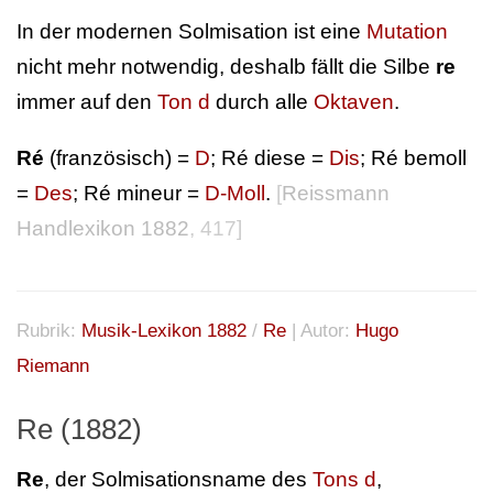
In der modernen Solmisation ist eine
Mutation
nicht mehr notwendig, deshalb fällt die Silbe
re
immer auf den
Ton d
durch alle
Oktaven
.
Ré
(französisch) =
D
; Ré diese =
Dis
; Ré bemoll
=
Des
; Ré mineur =
D-Moll
.
[
Reissmann
Handlexikon 1882
, 417]
Rubrik:
Musik-Lexikon 1882
/
Re
| Autor:
Hugo
Riemann
Re (1882)
Re
, der Solmisationsname des
Tons d
,