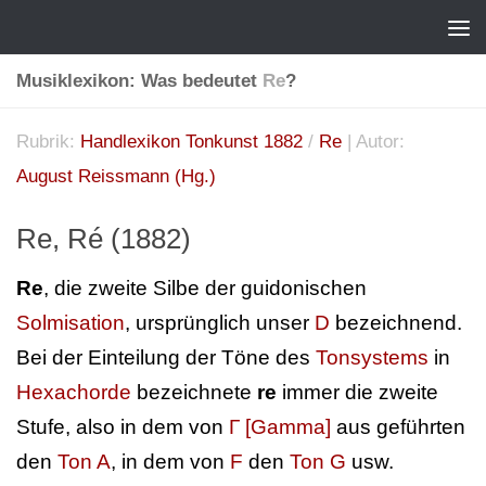
Musiklexikon: Was bedeutet
Re
?
Rubrik:
Handlexikon Tonkunst 1882
/
Re
| Autor:
August Reissmann (Hg.)
Re, Ré (1882)
Re
, die zweite Silbe der guidonischen
Solmisation
, ursprünglich unser
D
bezeichnend.
Bei der Einteilung der Töne des
Tonsystems
in
Hexachorde
bezeichnete
re
immer die zweite
Stufe, also in dem von
Γ [Gamma]
aus geführten
den
Ton A
, in dem von
F
den
Ton G
usw.