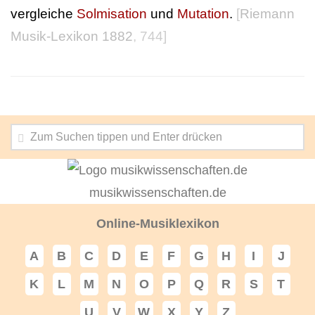
vergleiche
Solmisation
und
Mutation
.
[
Riemann
Musik-Lexikon 1882
, 744]
musikwissenschaften.de
Online-Musiklexikon
A
B
C
D
E
F
G
H
I
J
K
L
M
N
O
P
Q
R
S
T
U
V
W
X
Y
Z