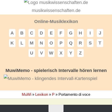
musikwissenschaften.de
Online-Musiklexikon
A
B
C
D
E
F
G
H
I
J
K
L
M
N
O
P
Q
R
S
T
U
V
W
X
Y
Z
MuwiMemo - spielerisch Intervalle hören lernen
MuWi
»
Lexikon
»
P
»
Portamento di voce