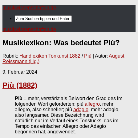
musikwissenschaften.de
musikwissenschaften.de
Musiklexikon: Was bedeutet
Più
?
Rubrik:
Handlexikon Tonkunst 1882
/
Più
| Autor:
August
Reissmann (Hg.)
9. Februar 2024
Più (1882)
Più
= mehr, verstärkt als Beiwort den Grad des im
folgenden Wort geforderten; più
allegro
, mehr
allegro, also schneller; più
adagio
, mehr adagio,
also langsamer. Diese Bezeichnung wird
natürlich nur im Verlauf eines Tonstücks, das im
Tempo des einfachen Allegro oder Adagio
begonnen hat, angewendet.