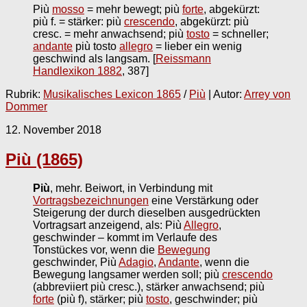
Più
mosso
= mehr bewegt; più
forte
, abgekürzt:
più f. = stärker: più
crescendo
, abgekürzt: più
cresc. = mehr anwachsend; più
tosto
= schneller;
andante
più tosto
allegro
= lieber ein wenig
geschwind als langsam.
[
Reissmann
Handlexikon 1882
, 387]
Rubrik:
Musikalisches Lexicon 1865
/
Più
| Autor:
Arrey von
Dommer
12. November 2018
Più (1865)
Più
, mehr. Beiwort, in Verbindung mit
Vortragsbezeichnungen
eine Verstärkung oder
Steigerung der durch dieselben ausgedrückten
Vortragsart anzeigend, als: Più
Allegro
,
geschwinder – kommt im Verlaufe des
Tonstückes vor, wenn die
Bewegung
geschwinder, Più
Adagio
,
Andante
, wenn die
Bewegung langsamer werden soll; più
crescendo
(abbreviiert più cresc.), stärker anwachsend; più
forte
(più f), stärker; più
tosto
, geschwinder; più