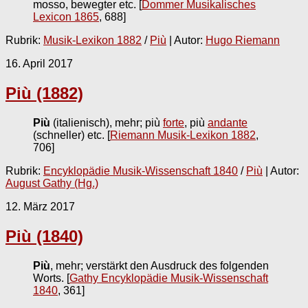
mosso, bewegter etc.
[
Dommer Musikalisches
Lexicon 1865
, 688]
Rubrik:
Musik-Lexikon 1882
/
Più
| Autor:
Hugo Riemann
16. April 2017
Più (1882)
Più
(italienisch), mehr; più
forte
, più
andante
(schneller) etc.
[
Riemann Musik-Lexikon 1882
,
706]
Rubrik:
Encyklopädie Musik-Wissenschaft 1840
/
Più
| Autor:
August Gathy (Hg.)
12. März 2017
Più (1840)
Più
, mehr; verstärkt den Ausdruck des folgenden
Worts.
[
Gathy Encyklopädie Musik-Wissenschaft
1840
, 361]