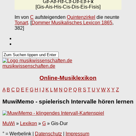
G♯-A♯-H♯-C♯-D♯-E♯-F
x
[Gis-Ais-His-Cis-Dis-Eis-Fisis]
Im von
C
aufsteigenden
Quintenzirkel
die neunte
Tonart
.
[
Dommer Musikalisches Lexicon 1865
,
382]
musikwissenschaften.de
Online-Musiklexikon
A
B
C
D
E
F
G
H
I
J
K
L
M
N
O
P
Q
R
S
T
U
V
W
X
Y
Z
MuwiMemo - spielerisch Intervalle hören lernen
MuWi
»
Lexikon
»
G
»
Gis-Dur
° = Werbelink |
Datenschutz
|
Impressum