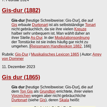
Gis-dur (1882)
Gis-dur
[heutige Schreibweise: Gis-Dur], die auf
Gis
erbaute
Durtonart
ist als selbstständige
Tonart
nicht gebräuchlich, da sie ihre vielen
Kreuze
halber sehr unbequem ist. Man wählt daher an
ihrer Stelle
As-Dur
. In der
Modulationsordnung
der Tonstücke ist sie indes häufig gar nicht zu
umgehen.
[
Reissmann Handlexikon 1882
, 166]
Rubrik:
Gis-Dur
/
Musikalisches Lexicon 1865
| Autor:
Arrey
von Dommer
11. Dezember 2023
Gis dur (1865)
Gis dur
[heutige Schreibweise: Gis-Dur], die auf
dem
Ton Gis
als
Grundton
errichtete, ihrer vielen
Vorzeichen
wegen aber nicht gebräuchliche
Durtonart
(siehe
Gis
), deren
Skala
heißt: