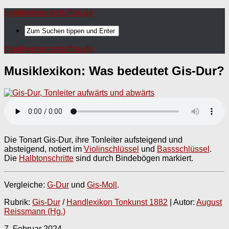
musikwissenschaften.de
musikwissenschaften.de
Musiklexikon: Was bedeutet
Gis-Dur
?
Die Tonart Gis-Dur, ihre Tonleiter aufsteigend und
absteigend, notiert im
Violinschlüssel
und
Bassschlüssel
.
Die
Halbtonschritte
sind durch Bindebögen markiert.
Vergleiche:
G-Dur
und
Gis-Moll
.
Rubrik:
Gis-Dur
/
Handlexikon Tonkunst 1882
| Autor:
August
Reissmann (Hg.)
7. Februar 2024