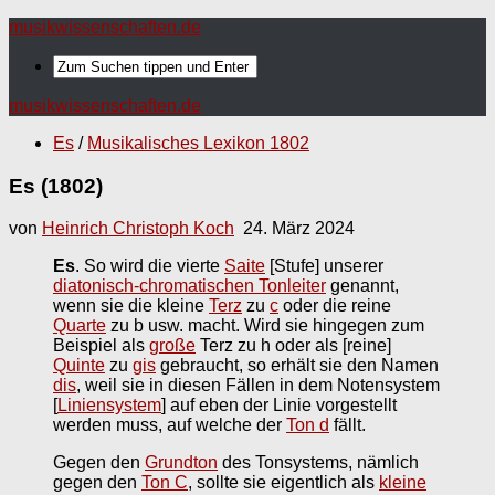
musikwissenschaften.de
musikwissenschaften.de
Es
/
Musikalisches Lexikon 1802
Es (1802)
von
Heinrich Christoph Koch
24. März 2024
Es
. So wird die vierte
Saite
[Stufe] unserer
diatonisch-chromatischen Tonleiter
genannt,
wenn sie die kleine
Terz
zu
c
oder die reine
Quarte
zu b usw. macht. Wird sie hingegen zum
Beispiel als
große
Terz zu h oder als [reine]
Quinte
zu
gis
gebraucht, so erhält sie den Namen
dis
, weil sie in diesen Fällen in dem Notensystem
[
Liniensystem
] auf eben der Linie vorgestellt
werden muss, auf welche der
Ton d
fällt.
Gegen den
Grundton
des Tonsystems, nämlich
gegen den
Ton C
, sollte sie eigentlich als
kleine