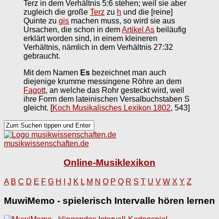
Terz in dem Verhältnis 5:6 stehen; weil sie aber
zugleich die große
Terz
zu
h
und die [reine]
Quinte zu
gis
machen muss, so wird sie aus
Ursachen, die schon in dem
Artikel As
beiläufig
erklärt worden sind, in einem kleineren
Verhältnis, nämlich in dem Verhältnis 27:32
gebraucht.
Mit dem Namen
Es
bezeichnet man auch
diejenige krumme messingene Röhre an dem
Fagott
, an welche das Rohr gesteckt wird, weil
ihre Form dem lateinischen Versalbuchstaben S
gleicht.
[
Koch Musikalisches Lexikon 1802
, 543]
musikwissenschaften.de
Online-Musiklexikon
A
B
C
D
E
F
G
H
I
J
K
L
M
N
O
P
Q
R
S
T
U
V
W
X
Y
Z
MuwiMemo - spielerisch Intervalle hören lernen