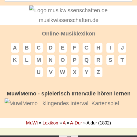
musikwissenschaften.de
Online-Musiklexikon
A
B
C
D
E
F
G
H
I
J
K
L
M
N
O
P
Q
R
S
T
U
V
W
X
Y
Z
MuwiMemo - spielerisch Intervalle hören lernen
MuWi
»
Lexikon
»
A
»
A-Dur
»
A dur (1802)