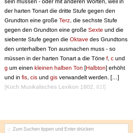
sein müssen - oder mit anderen Worten, weil in
der harten Tonart die dritte Stufe gegen den
Grundton eine große
Terz
, die sechste Stufe
gegen den Grundton eine große
Sexte
und die
siebente Stufe gegen die
Oktave
des Grundtons
den unterhalben Ton ausmachen muss - so
müssen in der harten Tonart a die Töne
f
,
c
und
g
um einen
kleinen halben Ton
[
Halbton
] erhöht
und in
fis
,
cis
und
gis
verwandelt werden. […]
[
Koch Musikalisches Lexikon 1802
, 81f]