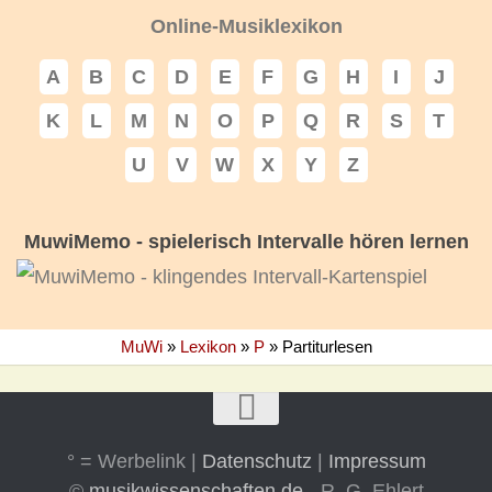
Online-Musiklexikon
A
B
C
D
E
F
G
H
I
J
K
L
M
N
O
P
Q
R
S
T
U
V
W
X
Y
Z
MuwiMemo - spielerisch Intervalle hören lernen
MuWi
»
Lexikon
»
P
»
Partiturlesen
° = Werbelink |
Datenschutz
|
Impressum
©
musikwissenschaften.de
- R. G. Ehlert