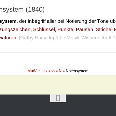
nsystem (1840)
system
, der Inbegriff aller bei Notierung der Töne ü
tzungszeichen
,
Schlüssel
,
Punkte
,
Pausen
,
Striche
,
iaturen
.
[
Gathy Encyklopädie Musik-Wissenschaft 
MuWi
»
Lexikon
»
N
»
Notensystem