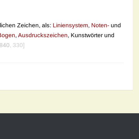
blichen Zeichen, als:
Liniensystem
,
Noten-
und
Bogen
,
Ausdruckszeichen
, Kunstwörter und
1840
, 330]