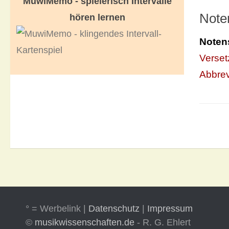
MuwiMemo - spielerisch Intervalle
Note
hören lernen
Noten
Verse
Abbrev
° = Werbelink |
Datenschutz
|
Impressum
©
musikwissenschaften.de
- R. G. Ehlert