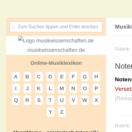
Musik
Rubrik
musikwissenschaften.de
Online-Musiklexikon
Note
A
B
C
D
E
F
G
H
Noten
I
J
K
L
M
N
O
P
Verse
[
Reiss
Q
R
S
T
U
V
W
X
Y
Z
Rubrik