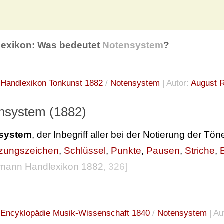
lexikon: Was bedeutet
Notensystem
?
:
Handlexikon Tonkunst 1882
/
Notensystem
| Autor:
August 
nsystem (1882)
system
, der Inbegriff aller bei der Notierung der T
tzungszeichen
,
Schlüssel
,
Punkte
,
Pausen
,
Striche
,
mann Handlexikon 1882
, 326]
:
Encyklopädie Musik-Wissenschaft 1840
/
Notensystem
| Au