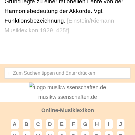
Grund legte zu einer rationellen Lehre von der
Harmoniebedeutung der Akkorde. Vgl.
Funktionsbezeichnung.
[
Einstein/Riemann
Musiklexikon 1929
, 425f]
musikwissenschaften.de
Online-Musiklexikon
A
B
C
D
E
F
G
H
I
J