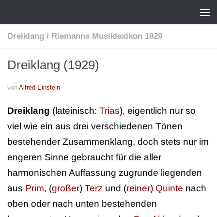
Dreiklang
/
Riemanns Musiklexikon 1929
Dreiklang (1929)
von
Alfred Einstein
Dreiklang
(lateinisch:
Trias
), eigentlich nur so
viel wie ein aus drei verschiedenen Tönen
bestehender Zusammenklang, doch stets nur im
engeren Sinne gebraucht für die aller
harmonischen Auffassung zugrunde liegenden
aus
Prim
, (
großer
)
Terz
und (
reiner
)
Quinte
nach
oben oder nach unten bestehenden