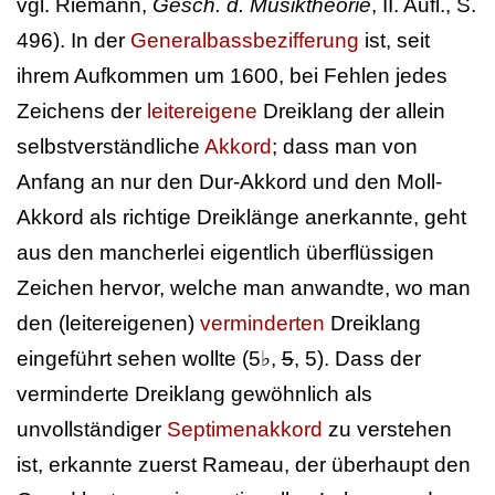
vgl. Riemann,
Gesch. d. Musiktheorie
, II. Aufl., S.
496). In der
Generalbassbezifferung
ist, seit
ihrem Aufkommen um 1600, bei Fehlen jedes
Zeichens der
leitereigene
Dreiklang der allein
selbstverständliche
Akkord
; dass man von
Anfang an nur den Dur-Akkord und den Moll-
Akkord als richtige Dreiklänge anerkannte, geht
aus den mancherlei eigentlich überflüssigen
Zeichen hervor, welche man anwandte, wo man
den (leitereigenen)
verminderten
Dreiklang
eingeführt sehen wollte (5♭,
5
, 5). Dass der
verminderte Dreiklang gewöhnlich als
unvollständiger
Septimenakkord
zu verstehen
ist, erkannte zuerst Rameau, der überhaupt den