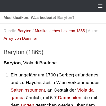
Musiklexikon: Was bedeutet
Baryton
?
Rubrik:
Baryton
/
Musikalisches Lexicon 1865
| Autor:
Arrey von Dommer
Baryton (1865)
Baryton
, Viola di Bordone.
Ein ungefähr um 1700 (Gerber) erfundenes
und zu Haydns Zeit in Wien vorkommendes
Saiteninstrument
, an Gestalt der
Viola da
gamba
ähnlich, mit 5-7
Darmsaiten
, die mit
dem
Bogen
gestrichen werden, über dem