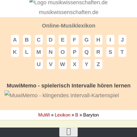
musikwissenschaften.de
Online-Musiklexikon
A
B
C
D
E
F
G
H
I
J
K
L
M
N
O
P
Q
R
S
T
U
V
W
X
Y
Z
MuwiMemo - spielerisch Intervalle hören lernen
MuWi
»
Lexikon
»
B
»
Baryton