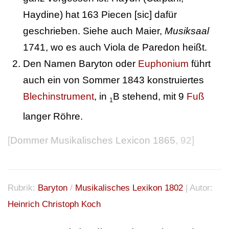
Haydine) hat 163 Piecen [sic] dafür
geschrieben. Siehe auch Maier,
Musiksaal
1741, wo es auch Viola de Paredon heißt.
Den Namen Baryton oder
Euphonium
führt
auch ein von Sommer 1843 konstruiertes
Blechinstrument
, in
B stehend, mit 9
Fuß
1
langer Röhre.
[
Dommer Musikalisches Lexicon 1865
, 92]
Rubrik:
Baryton
/
Musikalisches Lexikon 1802
| Autor:
Heinrich Christoph Koch