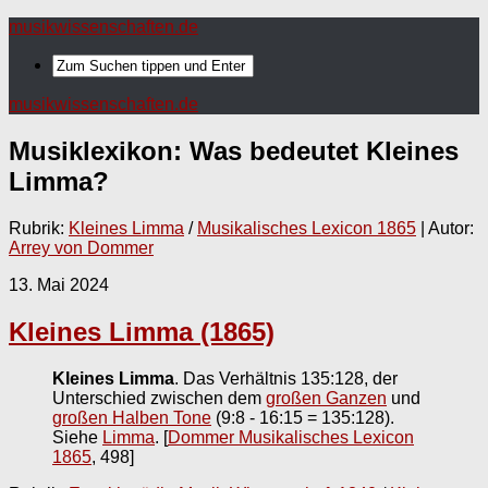
musikwissenschaften.de
musikwissenschaften.de
Musiklexikon: Was bedeutet
Kleines
Limma
?
Rubrik:
Kleines Limma
/
Musikalisches Lexicon 1865
| Autor:
Arrey von Dommer
13. Mai 2024
Kleines Limma (1865)
Kleines Limma
. Das Verhältnis 135:128, der
Unterschied zwischen dem
großen Ganzen
und
großen Halben Tone
(9:8 - 16:15 = 135:128).
Siehe
Limma
.
[
Dommer Musikalisches Lexicon
1865
, 498]