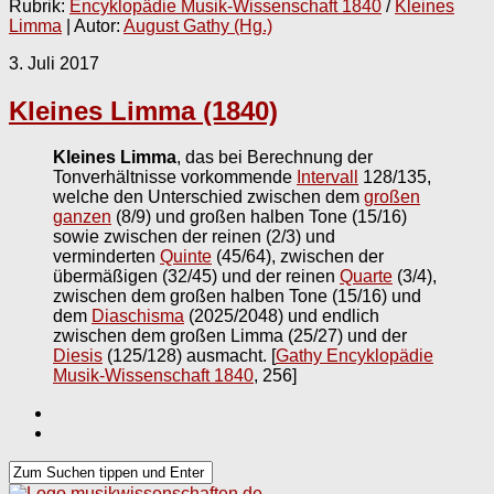
Rubrik:
Encyklopädie Musik-Wissenschaft 1840
/
Kleines
Limma
| Autor:
August Gathy (Hg.)
3. Juli 2017
Kleines Limma (1840)
Kleines Limma
, das bei Berechnung der
Tonverhältnisse vorkommende
Intervall
128/135,
welche den Unterschied zwischen dem
großen
ganzen
(8/9) und großen halben Tone (15/16)
sowie zwischen der reinen (2/3) und
verminderten
Quinte
(45/64), zwischen der
übermäßigen (32/45) und der reinen
Quarte
(3/4),
zwischen dem großen halben Tone (15/16) und
dem
Diaschisma
(2025/2048) und endlich
zwischen dem großen Limma (25/27) und der
Diesis
(125/128) ausmacht.
[
Gathy Encyklopädie
Musik-Wissenschaft 1840
, 256]