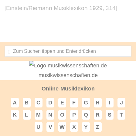
[
Einstein/Riemann Musiklexikon 1929
, 314]
musikwissenschaften.de
Online-Musiklexikon
A
B
C
D
E
F
G
H
I
J
K
L
M
N
O
P
Q
R
S
T
U
V
W
X
Y
Z