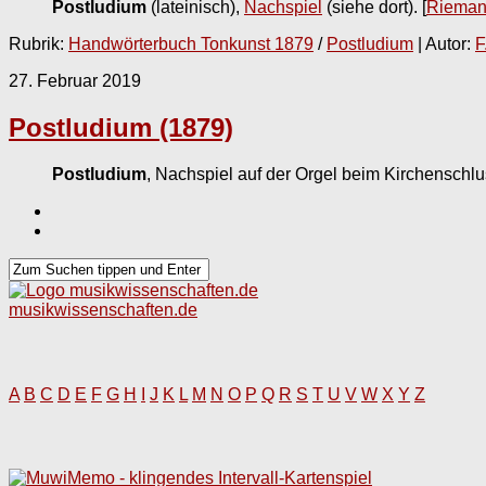
Postludium
(lateinisch),
Nachspiel
(siehe dort).
[
Rieman
Rubrik:
Handwörterbuch Tonkunst 1879
/
Postludium
| Autor:
F
27. Februar 2019
Postludium (1879)
Postludium
, Nachspiel auf der Orgel beim Kirchensch
musikwissenschaften.de
A
B
C
D
E
F
G
H
I
J
K
L
M
N
O
P
Q
R
S
T
U
V
W
X
Y
Z