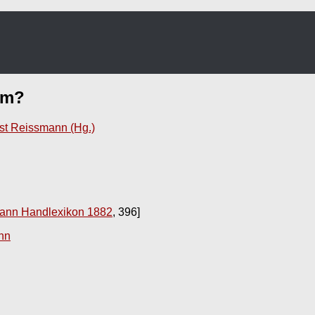
um
?
st Reissmann (Hg.)
ann Handlexikon 1882
, 396]
nn