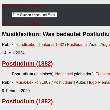
musikwissenschaften.de
musikwissenschaften.de
Musiklexikon: Was bedeutet
Postludi
Rubrik:
Handlexikon Tonkunst 1882
/
Postludium
| Autor:
Augu
14. Mai 2024
Postludium (1882)
Postludium
(lateinisch),
Nachspiel
(siehe dort).
[
Reissm
Rubrik:
Musik-Lexikon 1882
/
Postludium
| Autor:
Hugo Riema
9. Februar 2020
Postludium (1882)