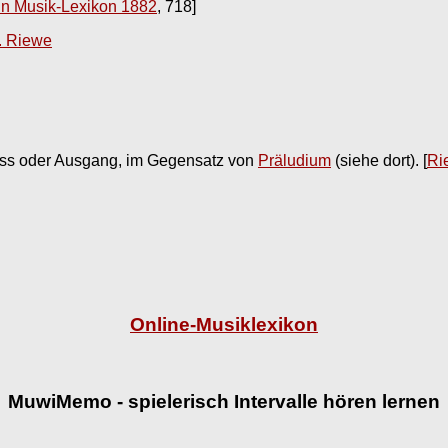
n Musik-Lexikon 1882
, 718]
. Riewe
luss oder Ausgang, im Gegensatz von
Präludium
(siehe dort).
[
Ri
Online-Musiklexikon
MuwiMemo - spielerisch Intervalle hören lernen