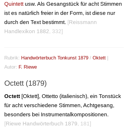
Quintett
usw. Als Gesangstück für acht Stimmen
ist es natürlich freier in der Form, ist diese nur
durch den Text bestimmt.
[
Reissmann
Handlexikon 1882
, 332]
Rubrik:
Handwörterbuch Tonkunst 1879
/
Oktett
|
Autor:
F. Riewe
Octett (1879)
Octett
[Oktett], Ottetto (italienisch), ein Tonstück
für acht verschiedene Stimmen, Achtgesang,
besonders bei Instrumentalkompositionen.
[
Riewe Handwörterbuch 1879
, 181]