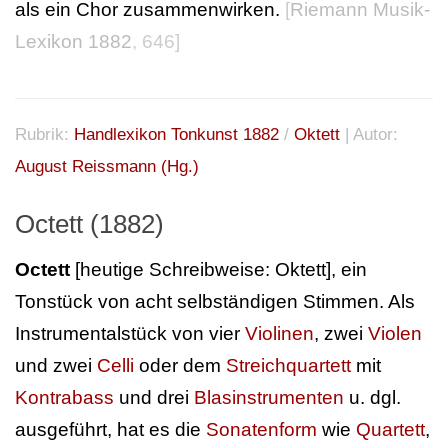
als ein Chor zusammenwirken.
[
Riemann Musik-
Lexikon 1882
, 646]
Rubrik:
Handlexikon Tonkunst 1882
/
Oktett
| Autor:
August Reissmann (Hg.)
Octett (1882)
Octett
[heutige Schreibweise: Oktett], ein
Tonstück von acht selbständigen Stimmen. Als
Instrumentalstück von vier
Violinen
, zwei
Violen
und zwei
Celli
oder dem
Streichquartett
mit
Kontrabass
und drei
Blasinstrumenten
u. dgl.
ausgeführt, hat es die
Sonatenform
wie
Quartett
,