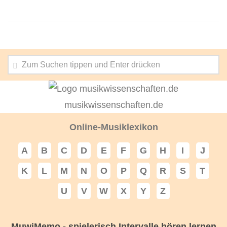
musikwissenschaften.de
Online-Musiklexikon
A
B
C
D
E
F
G
H
I
J
K
L
M
N
O
P
Q
R
S
T
U
V
W
X
Y
Z
MuwiMemo - spielerisch Intervalle hören lernen