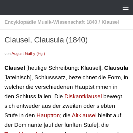
Encyklopädie Musik-Wissenschaft 1840
/
Klausel
Clausel, Clausula (1840)
von
August Gathy (Hg.)
Clausel
[heutige Schreibung: Klausel],
Clausula
[lateinisch], Schlusssatz, bezeichnet die Form, in
welcher die verschiedenen Hauptstimmen in
den Schluss fallen. Die
Diskantklausel
bewegt
sich entweder aus der zweiten oder siebten
Stufe in den
Hauptton
; die
Altklausel
bleibt auf
der Dominante [auf der fünften Stufe]; die