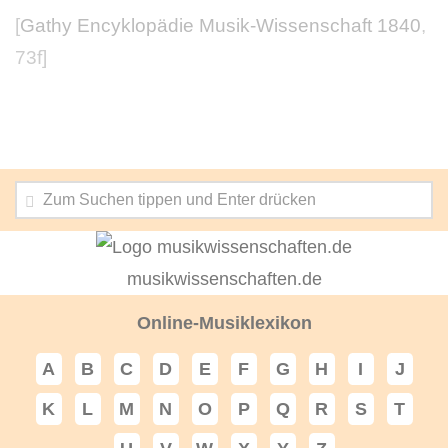
[
Gathy Encyklopädie Musik-Wissenschaft 1840
,
73f]
musikwissenschaften.de
Online-Musiklexikon
A
B
C
D
E
F
G
H
I
J
K
L
M
N
O
P
Q
R
S
T