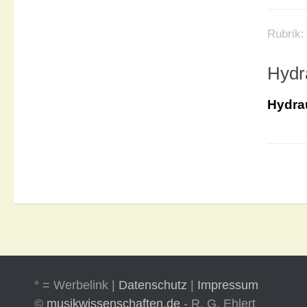
Rubrik
Hydr
Hydra
° = Werbelink |
Datenschutz
|
Impressum
©
musikwissenschaften.de
- R. G. Ehlert