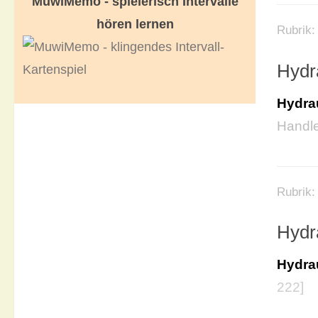
MuwiMemo - spielerisch Intervalle
hören lernen
Rubrik
Hydr
Hydra
Handl
Rubrik
Hydr
Hydra
222]