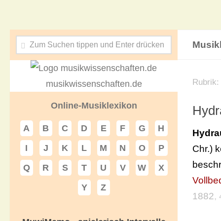
Musik
Rubrik
musikwissenschaften.de
Online-Musiklexikon
Hydr
A
B
C
D
E
F
G
H
Hydra
I
J
K
L
M
N
O
P
Chr.) 
beschr
Q
R
S
T
U
V
W
X
Vollbe
Y
Z
1882
,