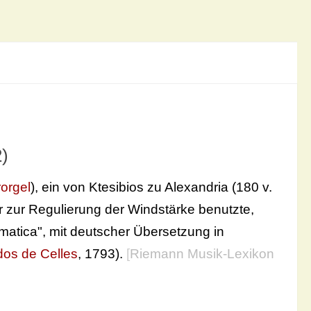
)
orgel
), ein von Ktesibios zu Alexandria (180 v.
r zur Regulierung der Windstärke benutzte,
matica", mit deutscher Übersetzung in
dos de Celles
, 1793).
[
Riemann Musik-Lexikon