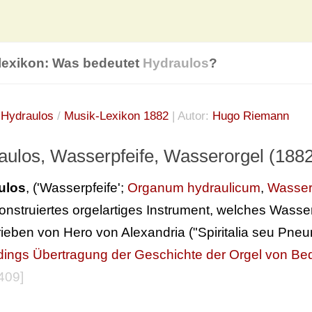
lexikon: Was bedeutet
Hydraulos
?
:
Hydraulos
/
Musik-Lexikon 1882
| Autor:
Hugo Riemann
aulos, Wasserpfeife, Wasserorgel (1882
ulos
, ('Wasserpfeife';
Organum hydraulicum
,
Wasser
konstruiertes orgelartiges Instrument, welches Wasse
ieben von Hero von Alexandria ("Spiritalia seu Pneu
dings Übertragung der Geschichte der Orgel von Be
 409]