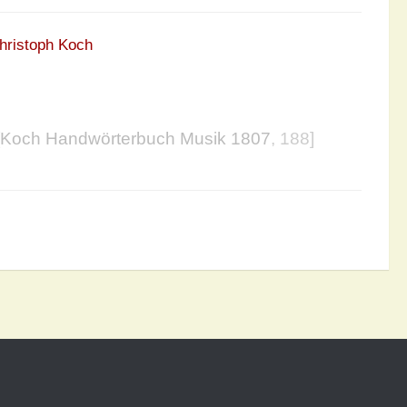
hristoph Koch
Koch Handwörterbuch Musik 1807
, 188]