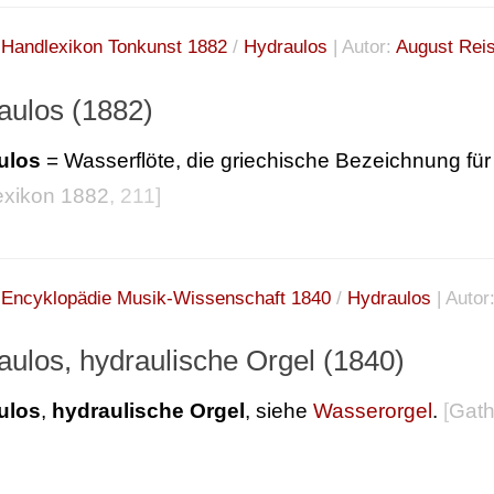
:
Handlexikon Tonkunst 1882
/
Hydraulos
| Autor:
August Rei
aulos (1882)
ulos
= Wasserflöte, die griechische Bezeichnung für
exikon 1882
, 211]
:
Encyklopädie Musik-Wissenschaft 1840
/
Hydraulos
| Autor
aulos, hydraulische Orgel (1840)
ulos
,
hydraulische Orgel
, siehe
Wasserorgel
.
[
Gath