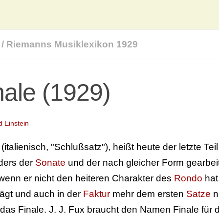
/
Riemanns Musiklexikon 1929
nale (1929)
d Einstein
(italienisch, "Schlußsatz"), heißt heute der letzte Te
ders der
Sonate
und der nach gleicher Form gearbei
wenn er nicht den heiteren Charakter des
Rondo
hat
ägt und auch in der
Faktur
mehr dem ersten
Satze
na
das Finale. J. J. Fux braucht den Namen Finale für