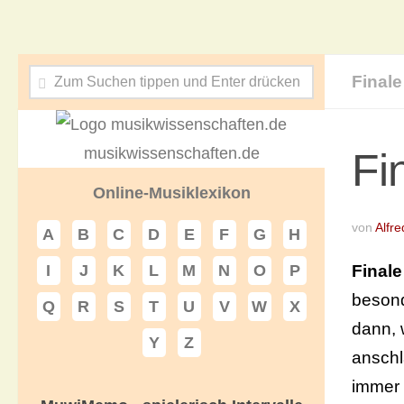
Finale
musikwissenschaften.de
Fi
Online-Musiklexikon
von
Alfre
A
B
C
D
E
F
G
H
Finale
I
J
K
L
M
N
O
P
beson
Q
R
S
T
U
V
W
X
dann, 
Y
Z
anschl
immer 