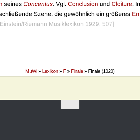
n
seines
Concentus
. Vgl.
Conclusion
und
Cloiture
. 
schließende Szene, die gewöhnlich ein größeres
En
Einstein/Riemann Musiklexikon 1929
, 507]
MuWi
»
Lexikon
»
F
»
Finale
»
Finale (1929)