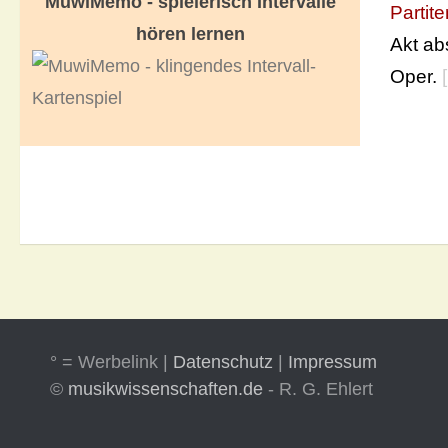
MuwiMemo - spielerisch Intervalle
Partite
hören lernen
Akt ab
Oper.
[
° = Werbelink |
Datenschutz
|
Impressum
©
musikwissenschaften.de
- R. G. Ehlert