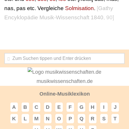
nas, pas etc. Vergleiche
Solmisation
.
[
Gathy
Encyklopädie Musik-Wissenschaft 1840
, 90]
musikwissenschaften.de
Online-Musiklexikon
A
B
C
D
E
F
G
H
I
J
K
L
M
N
O
P
Q
R
S
T