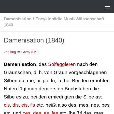
Damenisation
/
Encyklopädie Musik-Wissenschaft
1840
Damenisation (1840)
von
August Gathy (Hg.)
Damenisation
, das
Solfeggieren
nach den
Graunschen, d. h. von Graun vorgeschlagenen
Silben da, me, ni, po, tu, la, be. Bei den erhöhten
Noten fügt man dem ersten Buchstaben die
Silbe
es
zu, bei den erniedrigten die Silbe
as
:
cis
,
dis
,
eis
,
fis
etc. heißt also des, mes, nes, pes
etc. und
ces
,
des
,
es
,
fes
etc. [heißt] das, mas,