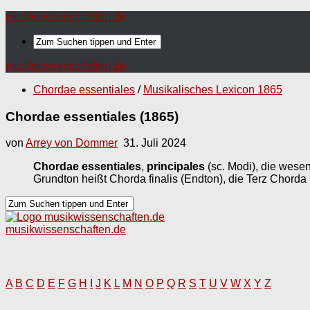
musikwissenschaften.de
musikwissenschaften.de
Chordae essentiales
/
Musikalisches Lexicon 1865
Chordae essentiales (1865)
von
Arrey von Dommer
31. Juli 2024
Chordae essentiales
,
principales
(sc. Modi), die wese
Grundton heißt Chorda finalis (Endton), die Terz Chorda
musikwissenschaften.de
A
B
C
D
E
F
G
H
I
J
K
L
M
N
O
P
Q
R
S
T
U
V
W
X
Y
Z