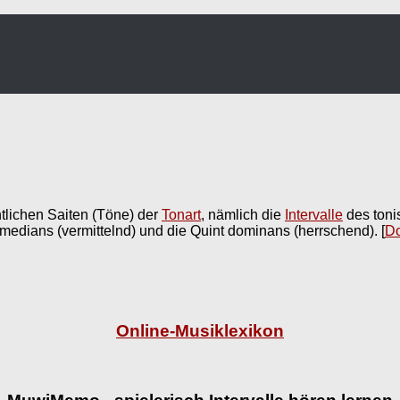
ntlichen Saiten (Töne) der
Tonart
, nämlich die
Intervalle
des ton
 medians (vermittelnd) und die Quint dominans (herrschend).
[
Do
Online-Musiklexikon