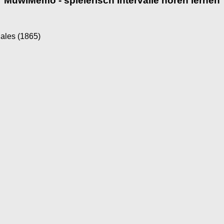
MuwiMemo - spielerisch Intervalle hören lernen
ales (1865)