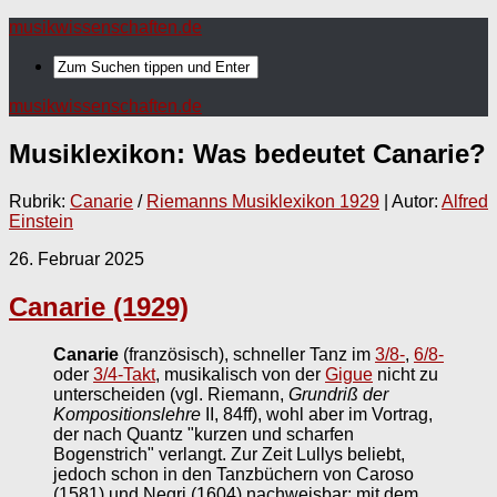
musikwissenschaften.de
musikwissenschaften.de
Musiklexikon: Was bedeutet
Canarie
?
Rubrik:
Canarie
/
Riemanns Musiklexikon 1929
| Autor:
Alfred
Einstein
26. Februar 2025
Canarie (1929)
Canarie
(französisch), schneller Tanz im
3/8-
,
6/8-
oder
3/4-Takt
, musikalisch von der
Gigue
nicht zu
unterscheiden (vgl. Riemann,
Grundriß der
Kompositionslehre
II, 84ff), wohl aber im Vortrag,
der nach Quantz "kurzen und scharfen
Bogenstrich" verlangt. Zur Zeit Lullys beliebt,
jedoch schon in den Tanzbüchern von Caroso
(1581) und Negri (1604) nachweisbar; mit dem