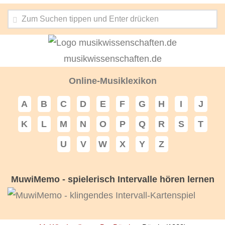
musikwissenschaften.de
Online-Musiklexikon
A
B
C
D
E
F
G
H
I
J
K
L
M
N
O
P
Q
R
S
T
U
V
W
X
Y
Z
MuwiMemo - spielerisch Intervalle hören lernen