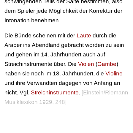
schwingenden Teils der Saite bestimmen, also
dem Spieler jede Möglichkeit der Korrektur der
Intonation benehmen.
Die Bünde scheinen mit der
Laute
durch die
Araber ins Abendland gebracht worden zu sein
und gehen im 14. Jahrhundert auch auf
Streichinstrumente über. Die
Violen
(
Gambe
)
haben sie noch im 18. Jahrhundert, die
Violine
und ihre Verwandten dagegen von Anfang an
nicht. Vgl.
Streichinstrumente
.
[
Einstein/Riemann
Musiklexikon 1929
, 248]