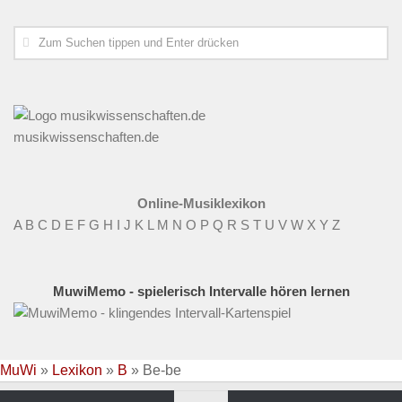
musikwissenschaften.de
Online-Musiklexikon
A
B
C
D
E
F
G
H
I
J
K
L
M
N
O
P
Q
R
S
T
U
V
W
X
Y
Z
MuwiMemo - spielerisch Intervalle hören lernen
MuWi
»
Lexikon
»
B
»
Be-be