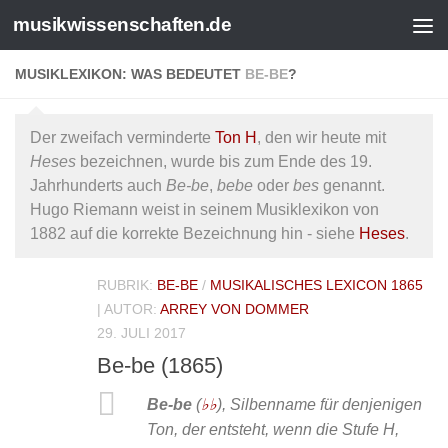
musikwissenschaften.de
MUSIKLEXIKON: WAS BEDEUTET
BE-BE
?
Der zweifach verminderte
Ton H
, den wir heute mit
Heses
bezeichnen, wurde bis zum Ende des 19.
Jahrhunderts auch
Be-be
,
bebe
oder
bes
genannt.
Hugo Riemann weist in seinem Musiklexikon von
1882 auf die korrekte Bezeichnung hin - siehe
Heses
.
RUBRIK:
BE-BE
/
MUSIKALISCHES LEXICON 1865
| AUTOR:
ARREY VON DOMMER
29. JULI 2017
Be-be (1865)
Be-be
(
♭♭
), Silbenname für denjenigen
Ton, der entsteht, wenn die Stufe H,