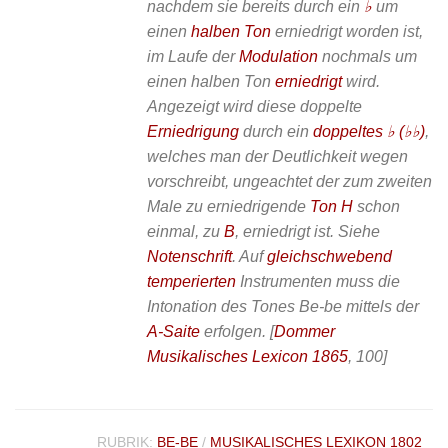
nachdem sie bereits durch ein
♭
um
einen
halben Ton
erniedrigt worden ist,
im Laufe der
Modulation
nochmals um
einen halben Ton
erniedrigt
wird.
Angezeigt wird diese doppelte
Erniedrigung
durch ein
doppeltes ♭ (♭♭)
,
welches man der Deutlichkeit wegen
vorschreibt, ungeachtet der zum zweiten
Male zu erniedrigende
Ton H
schon
einmal, zu
B
, erniedrigt ist. Siehe
Notenschrift
. Auf
gleichschwebend
temperierten
Instrumenten muss die
Intonation des Tones Be-be mittels der
A-Saite
erfolgen.
[
Dommer
Musikalisches Lexicon 1865
, 100]
RUBRIK:
BE-BE
/
MUSIKALISCHES LEXIKON 1802